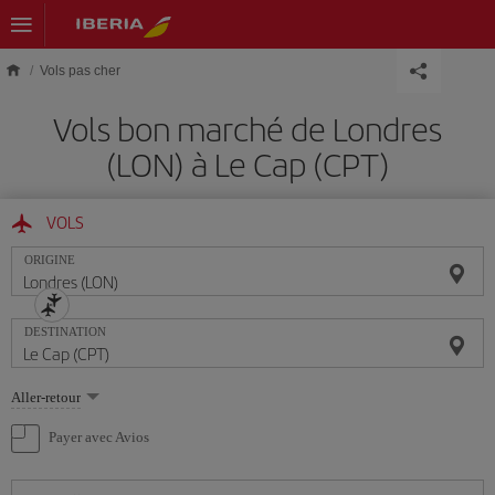
Skip to main content
Vols pas cher
Vols bon marché de Londres
(LON) à Le Cap (CPT)
VOLS
ORIGINE
DESTINATION
Sélectionnez
Aller-retour
une
option
Payer avec Avios