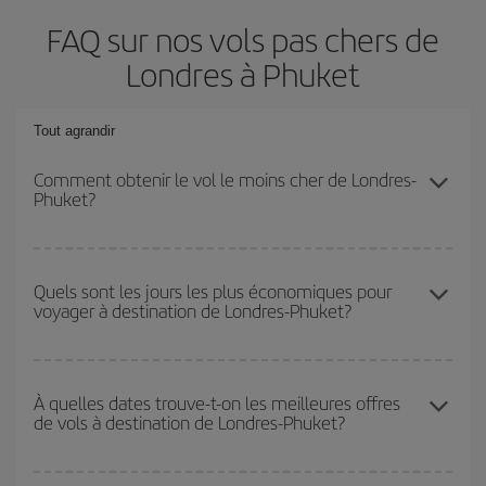
FAQ sur nos vols pas chers de
Londres à Phuket
Tout agrandir
Comment obtenir le vol le moins cher de Londres-
Phuket?
Économisez sur votre billet d'avion de Londres-Phuket-dest et
bénéficiez du tarif le plus bas en évitant les hautes saisons, en
Quels sont les jours les plus économiques pour
voyager à destination de Londres-Phuket?
achetant à l'avance et en restant flexible sur les dates et les
horaires de votre aller-retour.
Pour découvrir quels jours bénéficient des tarifs les plus bas, il
vous suffit de lancer une recherche dans notre
moteur de
À quelles dates trouve-t-on les meilleures offres
de vols à destination de Londres-Phuket?
recherche de vols économiques
. Dites-nous d'où vous partez,
où vous voulez aller et à quelles dates vous aviez prévu de
voyager. Nous afficherons les vols les plus économiques, non
Vous pouvez obtenir les vols les plus économiques en voyageant