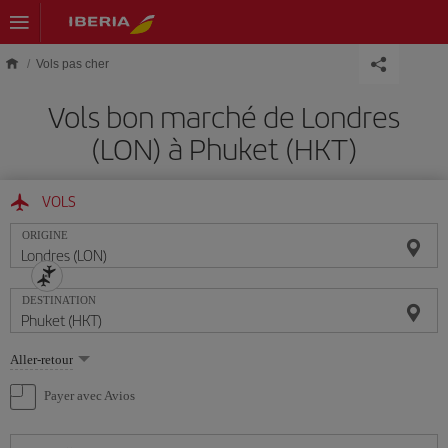
Skip to main content
Vols pas cher
Vols bon marché de Londres
(LON) à Phuket (HKT)
VOLS
ORIGINE
DESTINATION
Sélectionnez
Aller-retour
une
option
Payer avec Avios