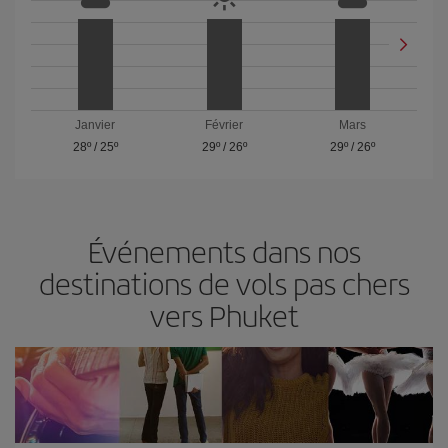
Janvier
Février
Mars
28º
/
25º
29º
/
26º
29º
/
26º
Événements dans nos
destinations de vols pas chers
vers Phuket