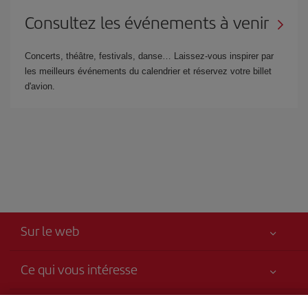
Consultez les événements à venir
Concerts, théâtre, festivals, danse… Laissez-vous inspirer par
les meilleurs événements du calendrier et réservez votre billet
d'avion.
Sur le web
Ce qui vous intéresse
Votre sécurité est notre priorité
Iberia, c’est plus