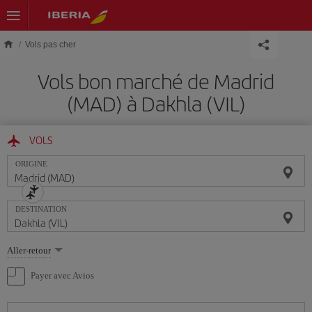
Skip to main content
Vols pas cher
Vols bon marché de Madrid
(MAD) à Dakhla (VIL)
VOLS
ORIGINE
DESTINATION
Sélectionnez
Aller-retour
une
option
Payer avec Avios