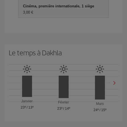
Cinéma, première internationale, 1 siège
3,00 €
Le temps à Dakhla
Janvier
Février
Mars
23º
/
13º
23º
/
14º
24º
/
15º