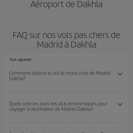
Aéroport de Dakhla
FAQ sur nos vols pas chers de
Madrid à Dakhla
Tout agrandir
Comment obtenir le vol le moins cher de Madrid-
Dakhla?
Économisez sur votre billet d'avion de Madrid-Dakhla-dest et
bénéficiez du tarif le plus bas en évitant les hautes saisons, en
Quels sont les jours les plus économiques pour
voyager à destination de Madrid-Dakhla?
achetant à l'avance et en restant flexible sur les dates et les
horaires de votre aller-retour.
Pour découvrir quels jours bénéficient des tarifs les plus bas, il
vous suffit de lancer une recherche dans notre
moteur de