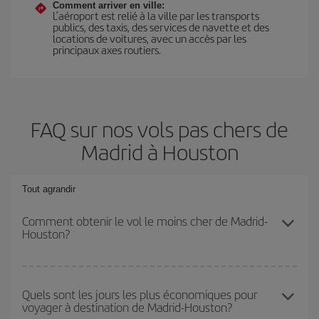
Comment arriver en ville:
L’aéroport est relié à la ville par les transports
publics, des taxis, des services de navette et des
locations de voitures, avec un accès par les
principaux axes routiers.
FAQ sur nos vols pas chers de
Madrid à Houston
Tout agrandir
Comment obtenir le vol le moins cher de Madrid-
Houston?
Économisez sur votre billet d'avion de Madrid-Houston-dest et
bénéficiez du tarif le plus bas en évitant les hautes saisons, en
Quels sont les jours les plus économiques pour
voyager à destination de Madrid-Houston?
achetant à l'avance et en restant flexible sur les dates et les