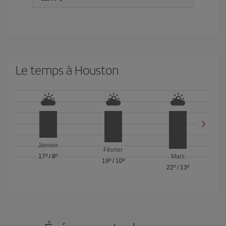
Le temps à Houston
Janvier
Février
17º
/
8º
Mars
19º
/
10º
22º
/
13º