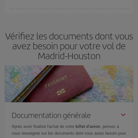
(touristiques). Par conséquent, réserver à l'avance est
fondamental
pour trouver des
vols pas chers
.
Iberia propose plusieurs tarifs, afin de vous garantir le meilleur prix
en fonction de vos besoins. Avec le tarif Basic, vous êtes certain
d'acheter le vol le moins cher.
Vérifiez les documents dont vous
avez besoin pour votre vol de
Madrid-Houston
Documentation générale
Après avoir finalisé l'achat de votre
billet d'avion
, pensez à
vous renseigner sur les documents dont vous aurez besoin pour