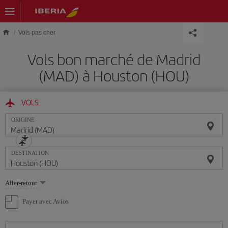
Skip to main content
Vols pas cher
Vols bon marché de Madrid
(MAD) à Houston (HOU)
VOLS
ORIGINE
DESTINATION
Sélectionnez
Aller-retour
une
option
Payer avec Avios