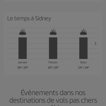
Le temps à Sídney
Janvier
Février
Mars
26º
/
20º
26º
/
20º
24º
/
19º
Événements dans nos
destinations de vols pas chers