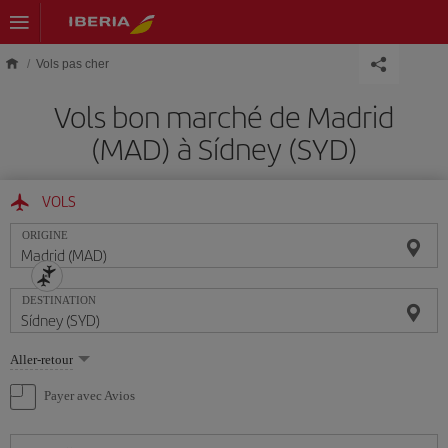
Skip to main content
Vols pas cher
Vols bon marché de Madrid
(MAD) à Sídney (SYD)
VOLS
ORIGINE
DESTINATION
Sélectionnez
Aller-retour
une
option
Payer avec Avios