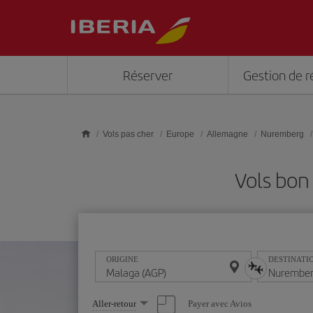
Skip to main content
Réserver
Gestion de r
Vols pas cher
Europe
Allemagne
Nuremberg
Vols bon
ORIGINE
DESTINATI
Sélectionnez
Payer avec Avios
Aller-retour