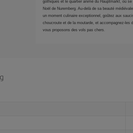
gothiques et le quartier animé du Hauptmarkt, où s
Noël de Nuremberg. Au-delà de sa beauté médiévale, 
un moment culinaire exceptionnel, goûtez aux saucis
choucroute et de la moutarde, et accompagnez-les d'
vous proposons des vols pas chers.
rg