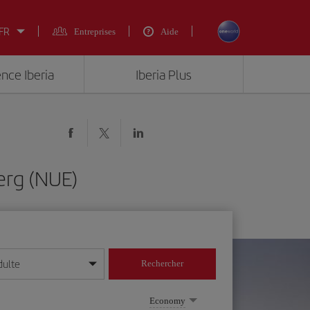
 FR
Entreprises
Aide
ence Iberia
Iberia Plus
erg (NUE)
dulte
Rechercher
r/mois/année
Economy