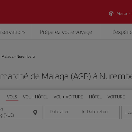
Maroc -
éservations
Préparez votre voyage
L’expéri
Malaga - Nuremberg
 marché de Malaga (AGP) à Nuremb
VOLS
VOL + HÔTEL
VOL + VOITURE
HÔTEL
VOITURE
ON
Date aller
Date retour
1
A
Entrez la date au format jour/mois/année
Entrez la date au format jou