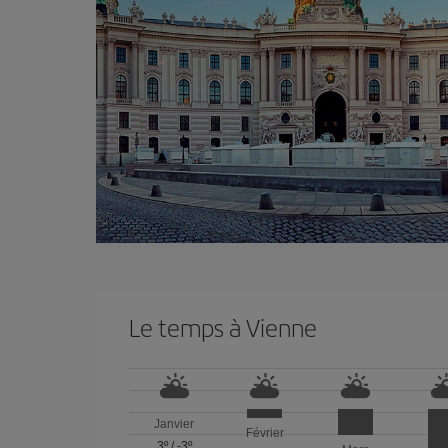
Le temps à Vienne
Janvier
Février
3º
/
-3º