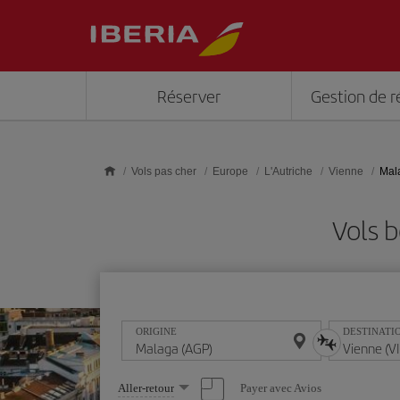
Skip to main content
Réserver
Gestion de r
Vols pas cher
Europe
L'Autriche
Vienne
Mal
Vols 
ORIGINE
DESTINATI
Sélectionnez
Payer avec Avios
Aller-retour