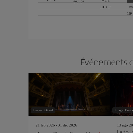
Mars
5º
/
-2º
10º
/
1º
Av
16º
Événements da
Image: Kitreel
Image: Emva
21 feb 2026 - 31 dic 2026
13 ago 20
La tou