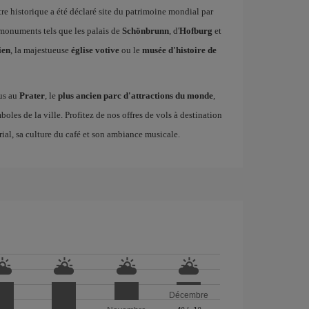
re historique a été déclaré site du patrimoine mondial par
monuments tels que les palais de
Schönbrunn
, d'
Hofburg
et
ien
, la majestueuse
église votive
ou le
musée d'histoire de
ous au
Prater
, le
plus ancien parc d'attractions du monde
,
oles de la ville. Profitez de nos offres de vols à destination
ial, sa culture du café et son ambiance musicale.
Décembre