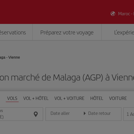
Maroc -
éservations
Préparez votre voyage
L’expéri
aga - Vienne
bon marché de Malaga (AGP) à Vienne
VOLS
VOL + HÔTEL
VOL + VOITURE
HÔTEL
VOITURE
ON
Date aller
Date retour
1
A
Entrez la date au format jour/mois/année
Entrez la date au format jou