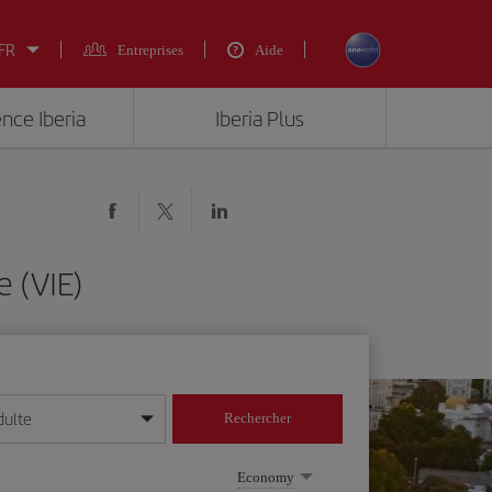
 FR
Entreprises
Aide
ence Iberia
Iberia Plus
 (VIE)
dulte
Rechercher
r/mois/année
Economy