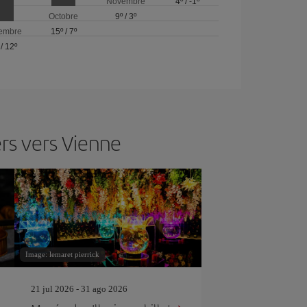
Novembre
4º
/
-1º
Octobre
9º
/
3º
embre
15º
/
7º
/
12º
rs vers Vienne
Image: lemaret pierrick
21 jul 2026 - 31 ago 2026