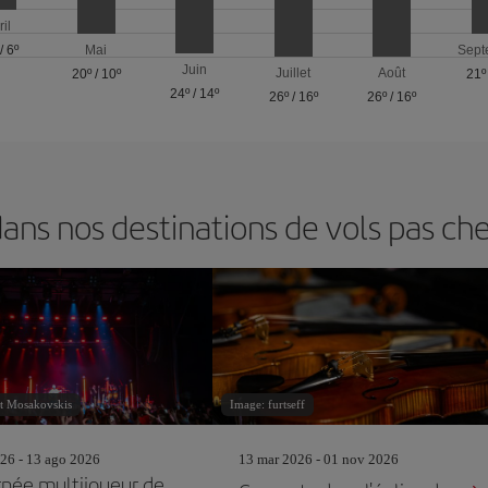
ril
/
6º
Mai
Sept
Juin
Juillet
Août
20º
/
10º
21º
24º
/
14º
26º
/
16º
26º
/
16º
ns nos destinations de vols pas che
t Mosakovskis
Image: furtseff
26 - 13 ago 2026
13 mar 2026 - 01 nov 2026
rnée multijoueur de