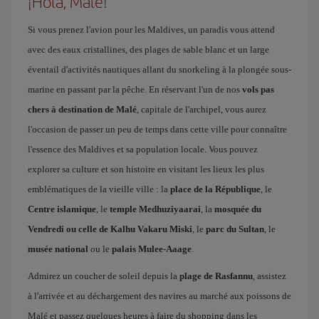
¡Hola, Male!
Si vous prenez l'avion pour les Maldives, un paradis vous attend
avec des eaux cristallines, des plages de sable blanc et un large
éventail d'activités nautiques allant du snorkeling à la plongée sous-
marine en passant par la pêche. En réservant l'un de nos
vols pas
chers à destination de Malé
, capitale de l'archipel, vous aurez
l'occasion de passer un peu de temps dans cette ville pour connaître
l'essence des Maldives et sa population locale. Vous pouvez
explorer sa culture et son histoire en visitant les lieux les plus
emblématiques de la vieille ville : la
place de la République
, le
Centre islamique
, le
temple Medhuziyaarai
, la
mosquée du
Vendredi ou celle de Kalhu Vakaru Miski
, le
parc du Sultan
, le
musée national
ou le
palais Mulee-Aaage
.
Admirez un coucher de soleil depuis la
plage de Rasfannu
, assistez
à l'arrivée et au déchargement des navires au marché aux poissons de
Malé et passez quelques heures à faire du shopping dans les