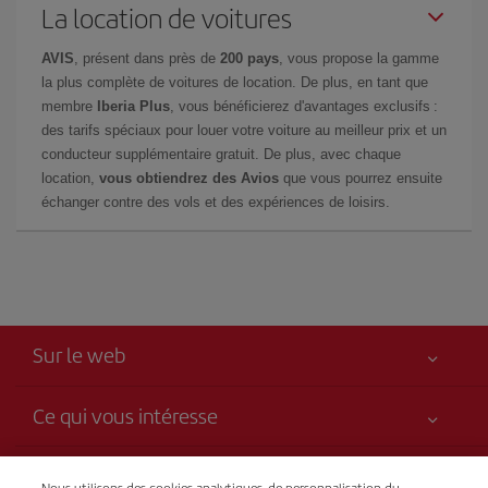
La location de voitures
AVIS
, présent dans près de
200 pays
, vous propose la gamme
la plus complète de voitures de location. De plus, en tant que
membre
Iberia Plus
, vous bénéficierez d'avantages exclusifs :
des tarifs spéciaux pour louer votre voiture au meilleur prix et un
conducteur supplémentaire gratuit. De plus, avec chaque
location,
vous obtiendrez des Avios
que vous pourrez ensuite
échanger contre des vols et des expériences de loisirs.
Sur le web
Ce qui vous intéresse
Votre sécurité est notre priorité
Iberia, c’est plus