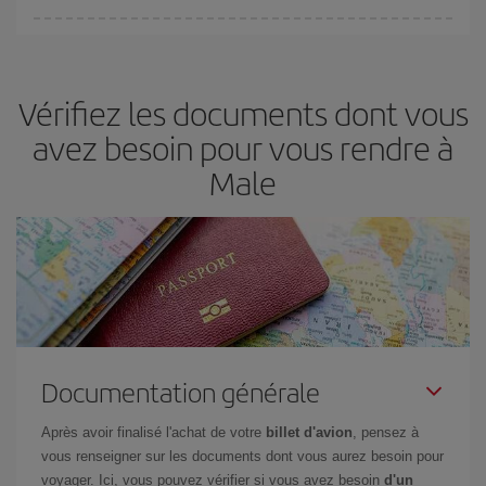
fondamental
pour trouver des
vols pas chers
.
Iberia propose plusieurs tarifs, afin de vous garantir le meilleur prix
en fonction de vos besoins. Avec le tarif Basic, vous êtes certain
d'acheter le vol le moins cher.
Vérifiez les documents dont vous
avez besoin pour vous rendre à
Male
Documentation générale
Après avoir finalisé l'achat de votre
billet d'avion
, pensez à
vous renseigner sur les documents dont vous aurez besoin pour
voyager. Ici, vous pouvez vérifier si vous avez besoin
d'un