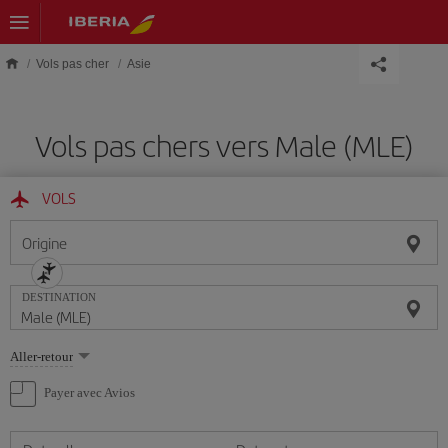
Skip to main content
Vols pas cher
Asie
Vols pas chers vers Male (MLE)
VOLS
Origine
DESTINATION
Sélectionnez
Aller-retour
une
option
Payer avec Avios