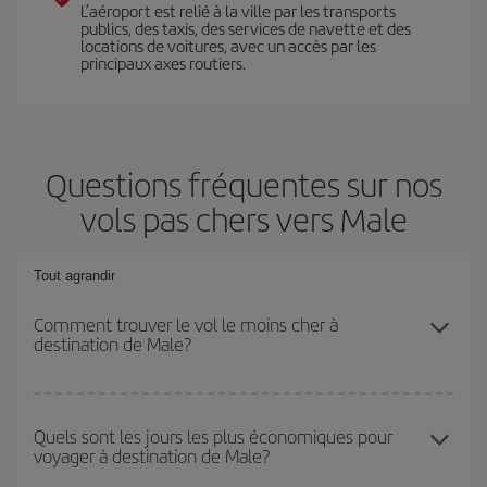
L’aéroport est relié à la ville par les transports
publics, des taxis, des services de navette et des
locations de voitures, avec un accès par les
principaux axes routiers.
Questions fréquentes sur nos
vols pas chers vers Male
Tout agrandir
Comment trouver le vol le moins cher à
destination de Male?
Économisez sur votre billet d'avion et bénéficiez du tarif le plus
bas en évitant les hautes saisons, en achetant à l'avance et en
Quels sont les jours les plus économiques pour
voyager à destination de Male?
restant flexible sur les dates et les horaires de votre aller-retour. Si
vous n'avez pas d'idée de destination précise pour votre voyage,