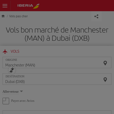
Skip to main content
Vols pas cher
Vols bon marché de Manchester
(MAN) à Dubai (DXB)
VOLS
ORIGINE
DESTINATION
Sélectionnez
Aller-retour
une
option
Payer avec Avios