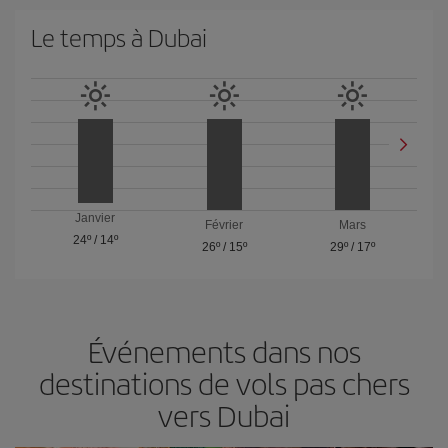
Le temps à Dubai
Janvier
Février
Mars
24º
/
14º
26º
/
15º
29º
/
17º
Événements dans nos
destinations de vols pas chers
vers Dubai