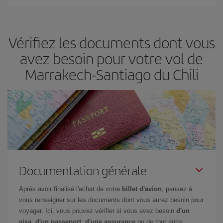
Iberia propose plusieurs tarifs, afin de vous garantir le meilleur prix
en fonction de vos besoins. Avec le tarif Basic, vous êtes certain
d'acheter le vol le moins cher.
Vérifiez les documents dont vous
avez besoin pour votre vol de
Marrakech-Santiago du Chili
Documentation générale
Après avoir finalisé l'achat de votre
billet d'avion
, pensez à
vous renseigner sur les documents dont vous aurez besoin pour
voyager. Ici, vous pouvez vérifier si vous avez besoin
d'un
visa, d'un passeport, d'une assurance
ou de tout autre