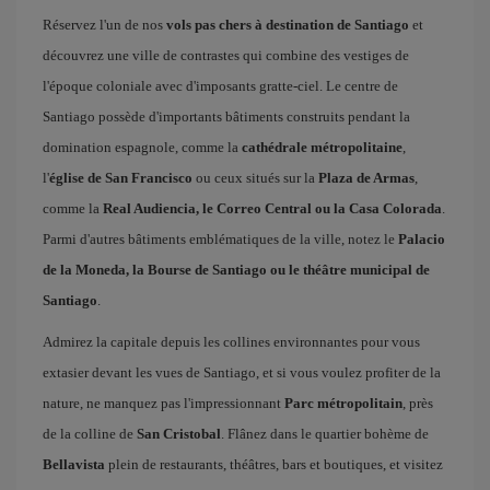
Réservez l'un de nos
vols pas chers à destination de Santiago
et
découvrez une ville de contrastes qui combine des vestiges de
l'époque coloniale avec d'imposants gratte-ciel. Le centre de
Santiago possède d'importants bâtiments construits pendant la
domination espagnole, comme la
cathédrale métropolitaine
,
l'
église de San Francisco
ou ceux situés sur la
Plaza de Armas
,
comme la
Real Audiencia, le Correo Central ou la Casa Colorada
.
Parmi d'autres bâtiments emblématiques de la ville, notez le
Palacio
de la Moneda, la Bourse de Santiago ou le théâtre municipal de
Santiago
.
Admirez la capitale depuis les collines environnantes pour vous
extasier devant les vues de Santiago, et si vous voulez profiter de la
nature, ne manquez pas l'impressionnant
Parc métropolitain
, près
de la colline de
San Cristobal
. Flânez dans le quartier bohème de
Bellavista
plein de restaurants, théâtres, bars et boutiques, et visitez