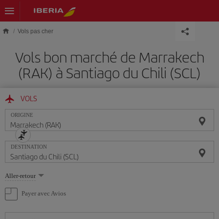
Skip to main content
Vols pas cher
Vols bon marché de Marrakech
(RAK) à Santiago du Chili (SCL)
VOLS
ORIGINE
DESTINATION
Sélectionnez
Aller-retour
une
option
Payer avec Avios