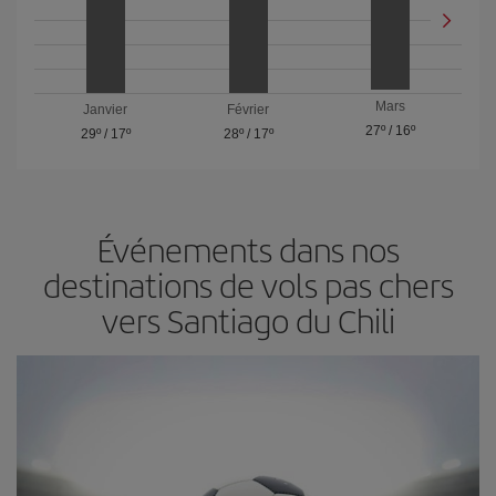
Mars
Janvier
Février
27º
/
16º
29º
/
17º
28º
/
17º
Événements dans nos
destinations de vols pas chers
vers Santiago du Chili