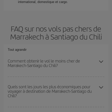
international, domestique et cargo.
FAQ sur nos vols pas chers de
Marrakech à Santiago du Chili
Tout agrandir
Comment obtenir le vol le moins cher de
Marrakech-Santiago du Chili?
Économisez sur votre billet d'avion de Marrakech-Santiago du
Chili-dest et bénéficiez du tarif le plus bas en évitant les hautes
Quels sont les jours les plus économiques pour
voyager à destination de Marrakech-Santiago du
saisons, en achetant à l'avance et en restant flexible sur les dates
Chili?
et les horaires de votre aller-retour.
Pour découvrir quels jours bénéficient des tarifs les plus bas, il