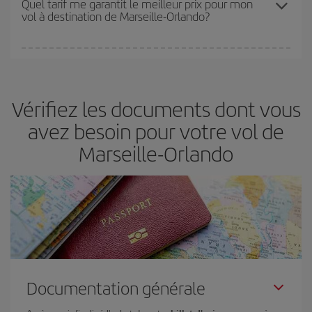
Quel tarif me garantit le meilleur prix pour mon
vol à destination de Marseille-Orlando?
disponibilité ou de l'épuisement des tarifs les plus économiques
(touristiques). Par conséquent, réserver à l'avance est
fondamental
pour trouver des
vols pas chers
.
Iberia propose plusieurs tarifs, afin de vous garantir le meilleur prix
en fonction de vos besoins. Avec le tarif Basic, vous êtes certain
d'acheter le vol le moins cher.
Vérifiez les documents dont vous
avez besoin pour votre vol de
Marseille-Orlando
Documentation générale