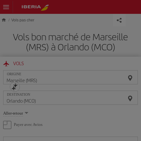
Skip to main content
Vols pas cher
Vols bon marché de Marseille
(MRS) à Orlando (MCO)
VOLS
ORIGINE
DESTINATION
Sélectionnez
Aller-retour
une
option
Payer avec Avios