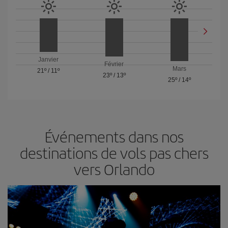
Janvier
Février
Mars
21º
/
11º
23º
/
13º
25º
/
14º
Événements dans nos
destinations de vols pas chers
vers Orlando