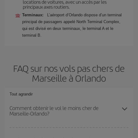
locations de voitures, avec un accès par les
principaux axes routiers.
Terminaux:
L’aéroport d’Orlando dispose d’un terminal
principal de passagers appelé North Terminal Complex,
qui est divisé en deux terminaux, le terminal A et le
terminal B.
FAQ sur nos vols pas chers de
Marseille à Orlando
Tout agrandir
Comment obtenir le vol le moins cher de
Marseille-Orlando?
Économisez sur votre billet d'avion de Marseille-Orlando-dest et
bénéficiez du tarif le plus bas en évitant les hautes saisons, en