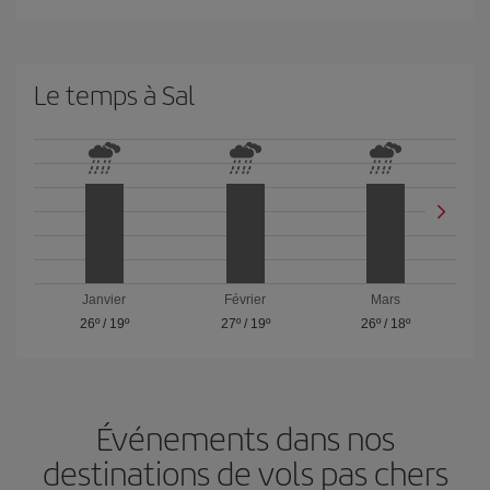
Le temps à Sal
Janvier
Février
Mars
26º
/
19º
27º
/
19º
26º
/
18º
Événements dans nos
destinations de vols pas chers