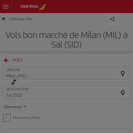
Skip to main content
Vols pas cher
Vols bon marché de Milan (MIL) à
Sal (SID)
VOLS
ORIGINE
DESTINATION
Sélectionnez
Aller-retour
une
option
Payer avec Avios