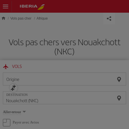
Skip to main content
Vols pas cher
Afrique
Vols pas chers vers Nouakchott
(NKC)
VOLS
Origine
DESTINATION
Sélectionnez
Aller-retour
une
option
Payer avec Avios