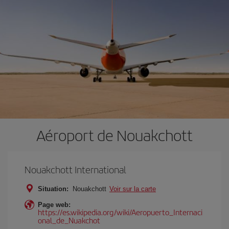
Aéroport de Nouakchott
Nouakchott International
Situation:
Nouakchott
Voir sur la carte
Page web:
https://es.wikipedia.org/wiki/Aeropuerto_Internaci
onal_de_Nuakchot