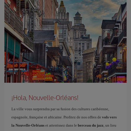
¡Hola, Nouvelle-Orléans!
La ville vous surprendra par sa fusion des cultures caribéenne,
espagnole, française et africaine. Profitez de nos offres de
vols vers
la Nouvelle-Orléans
et atterrissez dans le
berceau du jazz
, un lieu