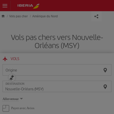
Skip to main content
Vols pas cher
Amérique du Nord
Vols pas chers vers Nouvelle-
Orléans (MSY)
VOLS
Origine
DESTINATION
Sélectionnez
Aller-retour
une
option
Payer avec Avios