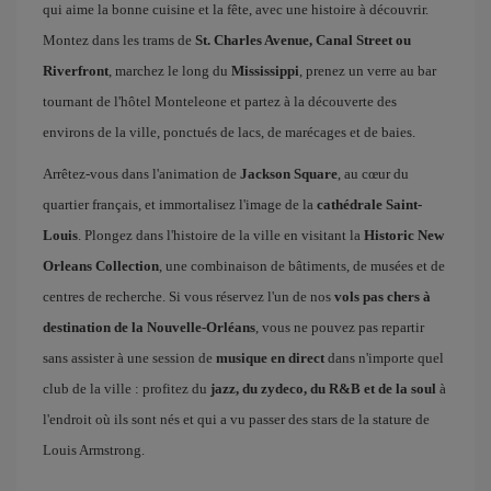
qui aime la bonne cuisine et la fête, avec une histoire à découvrir.
Montez dans les trams de
St. Charles Avenue, Canal Street ou
Riverfront
, marchez le long du
Mississippi
, prenez un verre au bar
tournant de l'hôtel Monteleone et partez à la découverte des
environs de la ville, ponctués de lacs, de marécages et de baies.
Arrêtez-vous dans l'animation de
Jackson Square
, au cœur du
quartier français, et immortalisez l'image de la
cathédrale Saint-
Louis
. Plongez dans l'histoire de la ville en visitant la
Historic New
Orleans Collection
, une combinaison de bâtiments, de musées et de
centres de recherche. Si vous réservez l'un de nos
vols pas chers à
destination de la Nouvelle-Orléans
, vous ne pouvez pas repartir
sans assister à une session de
musique en direct
dans n'importe quel
club de la ville : profitez du
jazz, du zydeco, du R&B et de la soul
à
l'endroit où ils sont nés et qui a vu passer des stars de la stature de
Louis Armstrong.