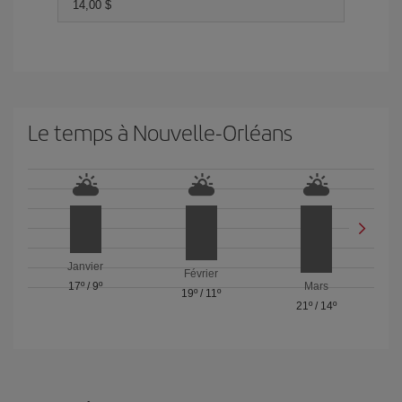
14,00 $
Le temps à Nouvelle-Orléans
Janvier
Février
17º
/
9º
Mars
19º
/
11º
21º
/
14º