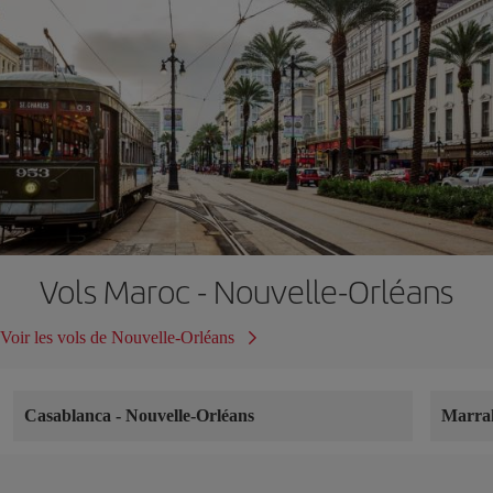
Vols Maroc - Nouvelle-Orléans
Voir les vols de Nouvelle-Orléans
Casablanca
-
Nouvelle-Orléans
Marra