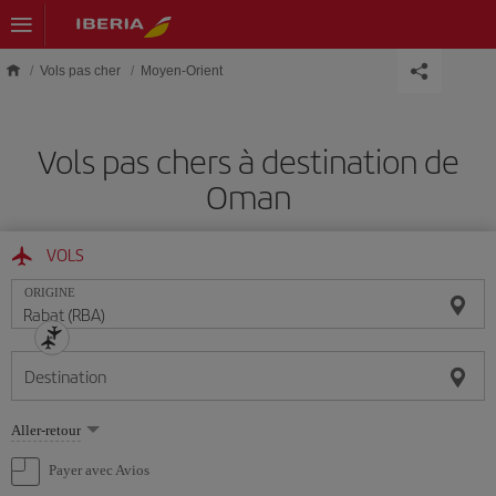
Skip to main content
Vols pas cher
Moyen-Orient
Vols pas chers à destination de
Oman
VOLS
ORIGINE
Destination
Sélectionnez
Aller-retour
une
option
Payer avec Avios