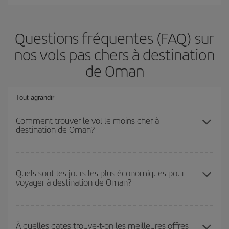
Questions fréquentes (FAQ) sur
nos vols pas chers à destination
de Oman
Tout agrandir
Comment trouver le vol le moins cher à
destination de Oman?
Économisez sur votre billet d'avion et bénéficiez du tarif le plus
bas en évitant les hautes saisons, en achetant à l'avance et en
Quels sont les jours les plus économiques pour
voyager à destination de Oman?
restant flexible sur les dates et les horaires de votre aller-retour. Si
vous n'avez pas d'idée de destination précise pour votre voyage,
jetez un coup œil à nos offres et laissez-vous inspirer : vous
Pour découvrir quels jours bénéficient des tarifs les plus bas, il
trouverez sûrement le vol le plus économique.
vous suffit de lancer une recherche dans notre
moteur de
À quelles dates trouve-t-on les meilleures offres