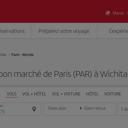
Maroc -
éservations
Préparez votre voyage
L’expéri
hita
Paris - Wichita
bon marché de Paris (PAR) à Wichita
VOLS
VOL + HÔTEL
VOL + VOITURE
HÔTEL
VOITURE
ON
Date aller
Date retour
1
A
Entrez la date au format jour/mois/année
Entrez la date au format jou