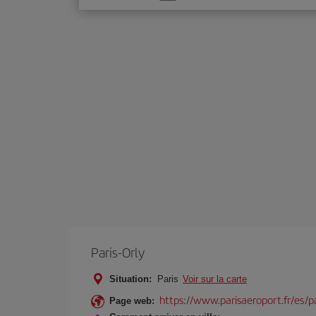
une
option
Paris-Orly
Situation:
Paris
Voir sur la carte
https://www.parisaeroport.fr/es/pa
Page web: