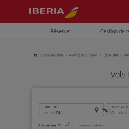
Skip to main content
Réserver
Gestion de r
Vols pas cher
Amérique du Nord
Etats-Unis
Wic
Vols 
ORIGINE
DESTINATI
Sélectionnez
Payer avec Avios
Aller-retour