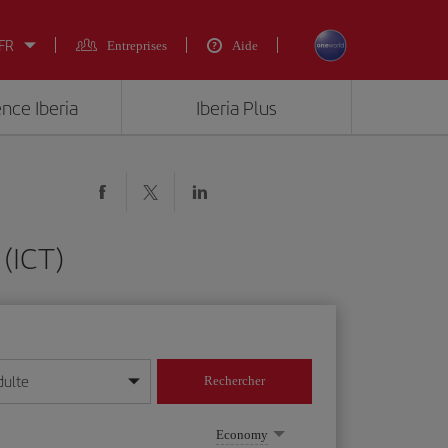
 FR
Entreprises
Aide
ence Iberia
Iberia Plus
 (ICT)
dulte
Rechercher
r/mois/année
Economy