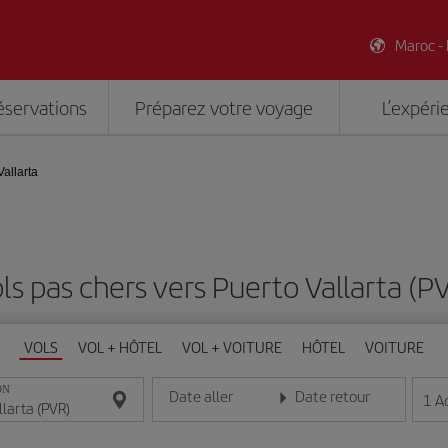
Maroc -
éservations
Préparez votre voyage
L’expéri
Vallarta
ls pas chers vers Puerto Vallarta (P
VOLS
VOL + HÔTEL
VOL + VOITURE
HÔTEL
VOITURE
ON
Date aller
Date retour
1
A
Entrez la date au format jour/mois/année
Entrez la date au format jou