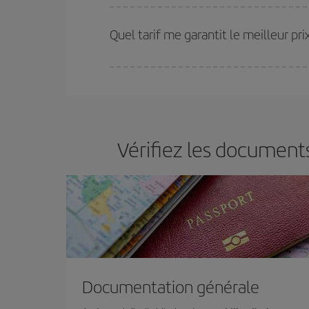
Plus vous réservez tôt
, plus vous trouverez de m
plus économiques (touristiques). Par conséquent,
Quel tarif me garantit le meilleur pr
Iberia propose plusieurs tarifs, afin de vous garant
Vérifiez les document
Documentation générale