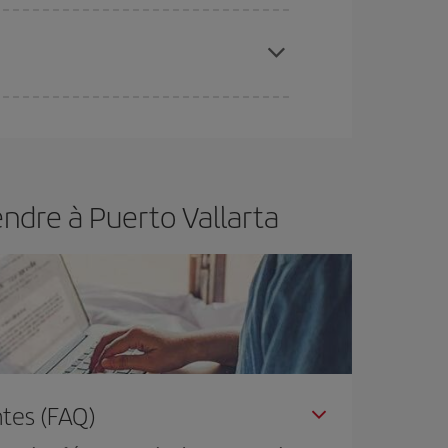
 disponibilité ou de l'épuisement des tarifs les
ertain d'acheter le vol le moins cher.
ndre à Puerto Vallarta
tes (FAQ)