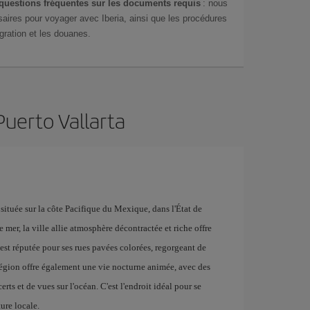
questions fréquentes sur les documents requis
: nous
aires pour voyager avec Iberia, ainsi que les procédures
gration et les douanes.
Puerto Vallarta
 située sur la côte Pacifique du Mexique, dans l'État de
mer, la ville allie atmosphère décontractée et riche offre
 est réputée pour ses rues pavées colorées, regorgeant de
a région offre également une vie nocturne animée, avec des
erts et de vues sur l'océan. C'est l'endroit idéal pour se
ure locale.