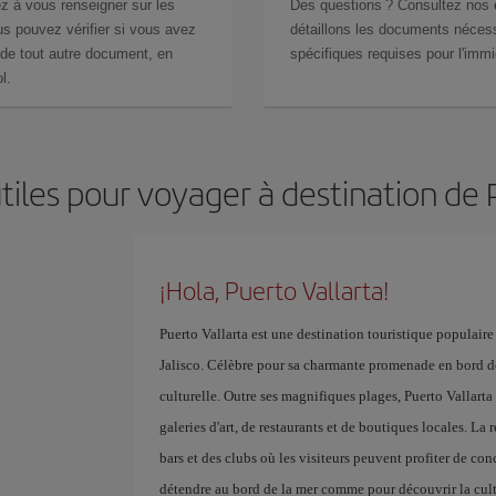
z à vous renseigner sur les
Des questions ? Consultez nos
s pouvez vérifier si vous avez
détaillons les documents nécess
de tout autre document, en
spécifiques requises pour l'immi
l.
tiles pour voyager à destination de 
¡Hola, Puerto Vallarta!
Puerto Vallarta est une destination touristique populaire
Jalisco. Célèbre pour sa charmante promenade en bord de 
culturelle. Outre ses magnifiques plages, Puerto Vallarta
galeries d'art, de restaurants et de boutiques locales. L
bars et des clubs où les visiteurs peuvent profiter de conc
détendre au bord de la mer comme pour découvrir la cult