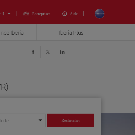
 FR
Entreprises
Aide
ence Iberia
Iberia Plus
VR)
dulte
Rechercher
r/mois/année