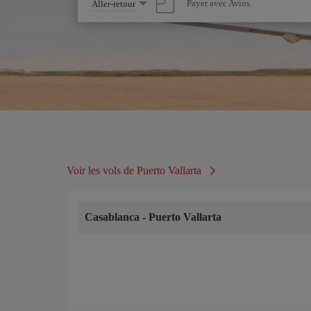
Sélectionnez
Payer avec Avios
Aller-retour
une
option
Voir les vols de Puerto Vallarta
Casablanca
-
Puerto Vallarta