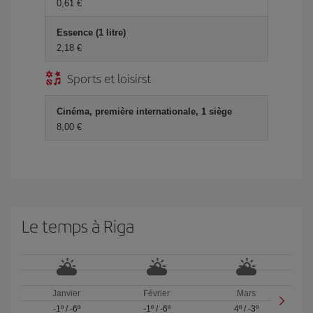
0,61 €
Essence (1 litre)
2,18 €
Sports et loisirst
Cinéma, première internationale, 1 siège
8,00 €
Le temps à Riga
Janvier
Février
Mars
-1º
/
-6º
-1º
/
-6º
4º
/
-3º