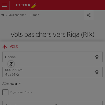
Skip to main content
Vols pas cher
Europe
Vols pas chers vers Riga (RIX)
VOLS
Origine
DESTINATION
Sélectionnez
Aller-retour
une
option
Payer avec Avios