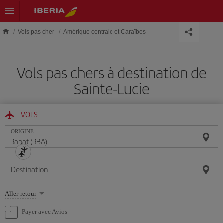
Skip to main content
Vols pas cher
Amérique centrale et Caraïbes
Vols pas chers à destination de
Sainte-Lucie
VOLS
ORIGINE
Destination
Sélectionnez
Aller-retour
une
option
Payer avec Avios