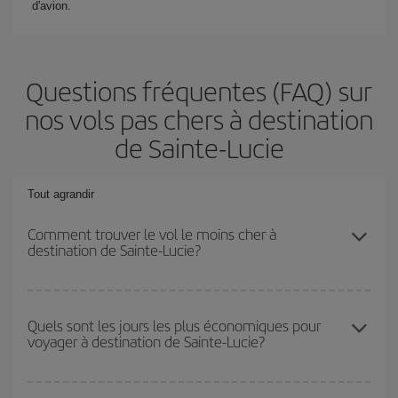
d'avion.
Questions fréquentes (FAQ) sur
nos vols pas chers à destination
de Sainte-Lucie
Tout agrandir
Comment trouver le vol le moins cher à
destination de Sainte-Lucie?
Économisez sur votre billet d'avion et bénéficiez du tarif le plus
bas en évitant les hautes saisons, en achetant à l'avance et en
Quels sont les jours les plus économiques pour
voyager à destination de Sainte-Lucie?
restant flexible sur les dates et les horaires de votre aller-retour. Si
vous n'avez pas d'idée de destination précise pour votre voyage,
jetez un coup œil à nos offres et laissez-vous inspirer : vous
Pour découvrir quels jours bénéficient des tarifs les plus bas, il
trouverez sûrement le vol le plus économique.