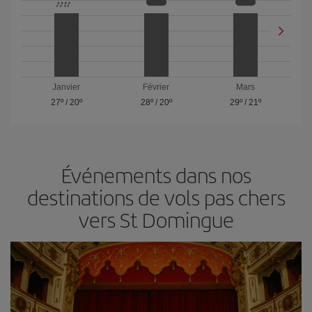
Janvier
Février
Mars
27º
/
20º
28º
/
20º
29º
/
21º
Événements dans nos
destinations de vols pas chers
vers St Domingue