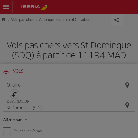
Skip to main content
Vols pas cher
Amérique centrale et Caraïbes
Vols pas chers vers St Domingue
(SDQ) à partir de 11194 MAD
VOLS
Origine
DESTINATION
Sélectionnez
Aller-retour
une
option
Payer avec Avios