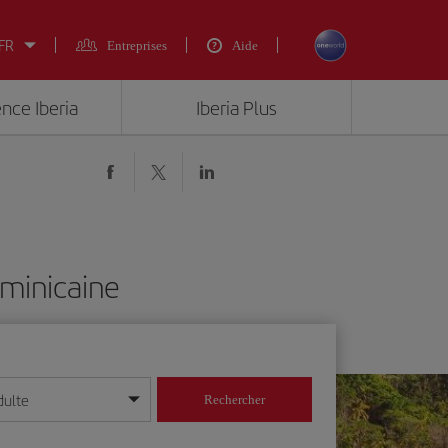
 FR
Entreprises
Aide
ence Iberia
Iberia Plus
ominicaine
dulte
Rechercher
r/mois/année