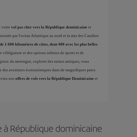
t votre
vol pas cher vers la République dominicaine
et
ntourée par l'océan Atlantique au nord et la mer des Caraïbes
de 1 600 kilomètres de côtes, dont 400 avec les plus belles
e villégiature et des options infinies de sports et de
gieux du merengue, explorer des ruines antiques, vous
e des aventures écotouristiques dans de magnifiques parcs
ouvrez nos
offres de vols vers la République Dominicaine
et
e à République dominicaine