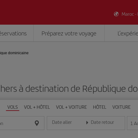
Maroc -
éservations
Préparez votre voyage
L’expéri
ique dominicaine
chers à destination de République d
VOLS
VOL + HÔTEL
VOL + VOITURE
HÔTEL
VOITURE
Date aller
Date retour
1
A
on
Entrez la date au format jour/mois/année
Entrez la date au format jou