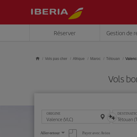
Skip to main content
Réserver
Gestion de r
Vols pas cher
Afrique
Maroc
Tétouan
Valenc
Vols bo
ORIGINE
DESTINATI
Sélectionnez
Payer avec Avios
Aller-retour