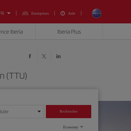
 FR
Entreprises
Aide
ence Iberia
Iberia Plus
an (TTU)
dulte
Rechercher
r/mois/année
Economy