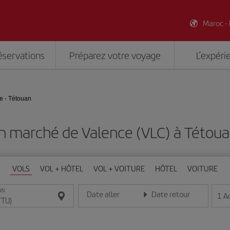
Maroc -
éservations
Préparez votre voyage
L’expéri
e - Tétouan
n marché de Valence (VLC) à Tétou
VOLS
VOL + HÔTEL
VOL + VOITURE
HÔTEL
VOITURE
ON
Date aller
Date retour
1
A
Entrez la date au format jour/mois/année
Entrez la date au format jou