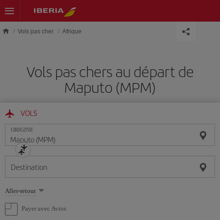
Skip to main content
Vols pas cher
Afrique
Vols pas chers au départ de
Maputo (MPM)
VOLS
ORIGINE
Destination
Sélectionnez
Aller-retour
une
option
Payer avec Avios