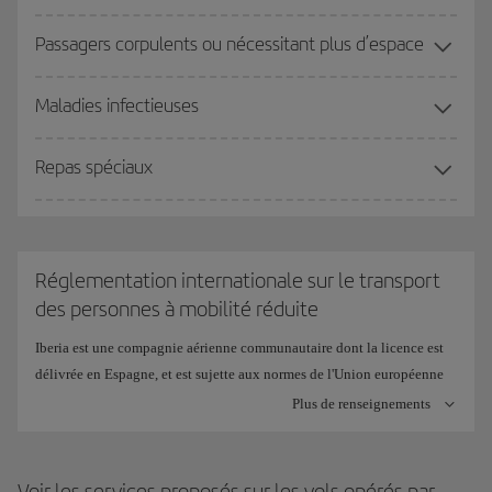
Passagers corpulents ou nécessitant plus d’espace
Maladies infectieuses
Repas spéciaux
Réglementation internationale sur le transport
des personnes à mobilité réduite
Iberia est une compagnie aérienne communautaire dont la licence est
délivrée en Espagne, et est sujette aux normes de l'Union européenne
et à la législation espagnole, aux normes nationales et aux traités
Plus de renseignements
internationaux correspondants applicables, ainsi qu'aux dispositions
des organisations internationales de transport aérien :
Voir les services proposés sur les vols opérés par
Règlement CE 1107/2006 du Parlement européen et du Conseil sur les