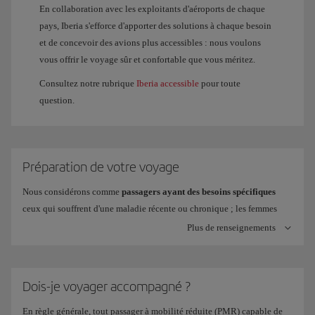
En collaboration avec les exploitants d'aéroports de chaque
pays, Iberia s'efforce d'apporter des solutions à chaque besoin
et de concevoir des avions plus accessibles : nous voulons
vous offrir le voyage sûr et confortable que vous méritez.
Consultez notre rubrique
Iberia accessible
pour toute
question.
Préparation de votre voyage
Nous considérons comme
passagers ayant des besoins spécifiques
ceux qui souffrent d'une maladie récente ou chronique ; les femmes
enceintes et les mères qui viennent d'accoucher ; et tous ceux ayant
Plus de renseignements
besoin d'assistance pour se déplacer (fauteuil roulant, réserve
d'oxygène, etc.).
La réglementation générale recommande de consulter votre médecin
Dois-je voyager accompagné ?
avant le départ, si vous souffrez de...
En règle générale, tout passager à mobilité réduite (PMR) capable de