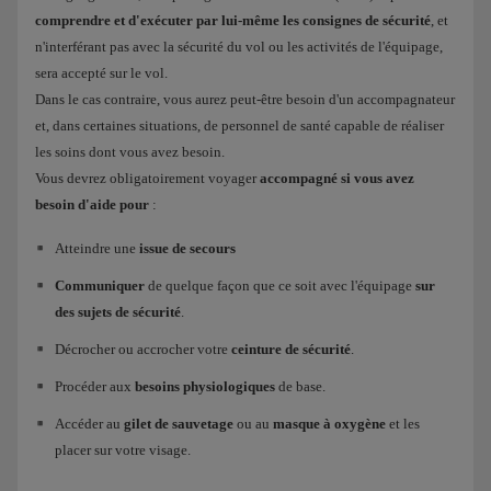
comprendre et d'exécuter par lui-même les consignes de sécurité
Problèmes cardio-vasculaires.
, et
n'interférant pas avec la sécurité du vol ou les activités de l'équipage,
Problèmes respiratoires chroniques.
sera accepté sur le vol.
Anémie sévère.
Dans le cas contraire, vous aurez peut-être besoin d'un accompagnateur
et, dans certaines situations, de personnel de santé capable de réaliser
Diabète instable ou cancer.
les soins dont vous avez besoin.
Si vous suivez un traitement immunosuppresseur.
Vous devrez obligatoirement voyager
accompagné si vous avez
besoin d'aide pour
:
Et en général, si pour une raison quelconque, vous doutez de votre état
Atteindre une
issue de secours
de santé pour voyager. Dans certains cas, nous considérerons la
situation comme un cas médical et demanderons l'autorisation de notre
Communiquer
de quelque façon que ce soit avec l'équipage
sur
Service médical pour voyager :
des sujets de sécurité
.
Décrocher ou accrocher votre
ceinture de sécurité
.
Besoin d'administration d'oxygène.
Procéder aux
besoins physiologiques
de base.
Utilisation d'une couveuse autonome pour les bébés prématurés.
Accéder au
gilet de sauvetage
ou au
masque à oxygène
et les
Incapacité à comprendre et à appliquer des instructions.
placer sur votre visage.
Maladies aiguës et chroniques ou convalescence à la suite
d'opérations chirurgicales, que le transport pourrait aggraver.