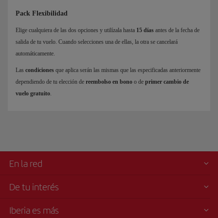
Pack Flexibilidad
Elige cualquiera de las dos opciones y utilízala hasta
15 días
antes de la fecha de
salida de tu vuelo. Cuando selecciones una de ellas, la otra se cancelará
automáticamente.
Las
condiciones
que aplica serán las mismas que las especificadas anteriormente
dependiendo de tu elección de
reembolso en bono
o de
primer cambio de
vuelo gratuito
.
En la red
De tu interés
Iberia es más