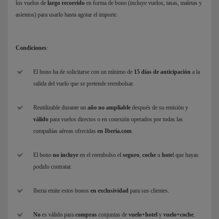
los vuelos de
largo recorrido
en forma de bono (incluye vuelos, tasas, maletas y
asientos) para usarlo hasta agotar el importe.
Condiciones
:
El bono ha de solicitarse con un mínimo de
15 días de anticipación
a la
salida del vuelo que se pretende reembolsar.
Reutilizable durante un
año no ampliable
después de su emisión y
válido
para vuelos directos o en conexión operados por todas las
compañías aéreas ofrecidas
en Iberia.com
.
El bono
no incluye
en el reembolso el
seguro
,
coche
u
hote
l que hayas
podido contratar.
Iberia emite estos bonos
en exclusividad
para sus clientes.
No
es válido para
compras
conjuntas de
vuelo+hotel
y
vuelo+coche
.