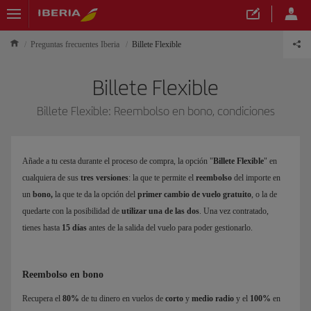
Preguntas frecuentes Iberia
Billete Flexible
Billete Flexible
Billete Flexible: Reembolso en bono, condiciones
Añade a tu cesta durante el proceso de compra, la opción "
Billete Flexible
" en
cualquiera de sus
tres versiones
: la que te permite el
reembolso
del importe en
un
bono,
la que te da la opción del
primer cambio de vuelo gratuito
, o la de
quedarte con la posibilidad de
utilizar una de las dos
. Una vez contratado,
tienes hasta
15 días
antes de la salida del vuelo para poder gestionarlo.
Reembolso en bono
Recupera el
80%
de tu dinero en vuelos de
corto
y
medio radio
y el
100%
en