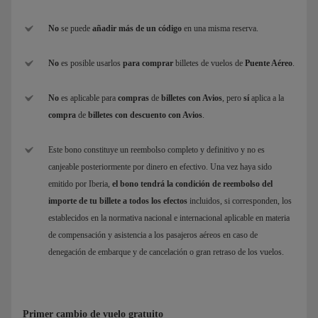
No
se puede
añadir más de un código
en una misma reserva.
No
es posible usarlos
para comprar
billetes de vuelos de
Puente Aéreo
.
No
es aplicable para
compras
de
billetes con Avios
, pero
sí
aplica a la
compra
de
billetes con descuento con Avios
.
Este bono constituye un reembolso completo y definitivo y no es
canjeable posteriormente por dinero en efectivo. Una vez haya sido
emitido por Iberia,
el bono tendrá la condición de reembolso del
importe de tu billete a todos los efectos
incluidos, si corresponden, los
establecidos en la normativa nacional e internacional aplicable en materia
de compensación y asistencia a los pasajeros aéreos en caso de
denegación de embarque y de cancelación o gran retraso de los vuelos.
Primer cambio de vuelo gratuito