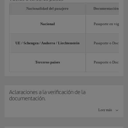
Nacionalidad del pasajero
Documentación neces
Nacional
Pasaporte en vigor
UE / Schengen / Andorra / Liechtenstein
Pasaporte o Documento
Terceros países
Pasaporte o Documento
Aclaraciones a la verificación de la
documentación.
A efectos de aplicación de las nuevas medidas de seguridad para la
Leer más
verificación de documentación se tendrán en cuenta las siguientes
definiciones: