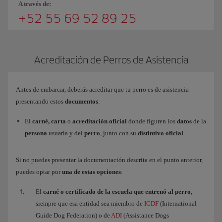
A través de:
+52 55 69 52 89 25
Acreditación de Perros de Asistencia
Antes de embarcar, deberás acreditar que tu perro es de asistencia
presentando estos
documentos
:
El
carné, carta
o
acreditación oficial
donde figuren los
datos
de la
persona
usuaria y del
perro
, junto con su
distintivo oficial
.
Si no puedes presentar la documentación descrita en el punto anterior,
puedes optar por
una de estas opciones
:
El
carné o certificado de la escuela que entrenó al perro
,
siempre que esa entidad sea miembro de
IGDF
(International
Guide Dog Federation) o de
ADI
(Assistance Dogs