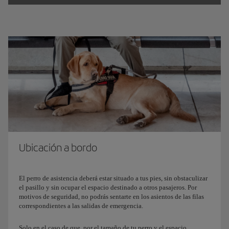
tu perro de asistencia, a no ser que realices la reserva en el
último momento, a través de nuestras
Oficinas de reservas
.
Es obligatorio cumplimentar un formulario aprobado por el
Departamento de Transporte de EE.UU. En este documento hay
que informar sobre el adiestramiento del perro, la garantía de su
adecuado comportamiento a bordo, y para vuelos de más de 8
horas, sobre la capacidad del perro para retener sus
evacuaciones y sus responsabilidades en este ámbito.
Descárgate
este formulario
para presentarlo cumplimentado y
firmado, a nuestro personal del aeropuerto antes de embarcar.
Ubicación a bordo
El perro de asistencia deberá estar situado a tus pies, sin obstaculizar
el pasillo y sin ocupar el espacio destinado a otros pasajeros. Por
motivos de seguridad, no podrás sentarte en los asientos de las filas
correspondientes a las salidas de emergencia.
Solo en el caso de que, por el tamaño de tu perro y el espacio