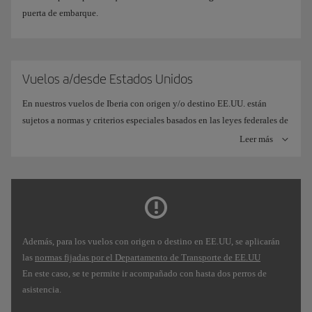
puerta de embarque.
Vuelos a/desde Estados Unidos
En nuestros vuelos de Iberia con origen y/o destino EE.UU. están
sujetos a normas y criterios especiales basados en las leyes federales de
EE.UU. que rigen los animales de servicio, (disposiciones de 14 CFR
Leer más
Parte 382) modificadas en 2021:
En Iberia se considera perro de asistencia a cualquier perro, al
margen de su raza o tipo, que esté entrenado para desarrollar un
trabajo o tareas en favor de una persona con discapacidad, ya
sea esta física, sensorial, psiquiátrica, intelectual u otra
Además, para los vuelos con origen o destino en EE.UU, se aplicarán
discapacidad mental. En estos casos, se puede ir acompañado
las
normas fijadas por el Departamento de Transporte de EE.UU
de un máximo de dos perros por persona.
En este caso, se te permite ir acompañado con hasta dos perros de
Preferentemente, comunícanos con al menos 48 horas de
asistencia.
antelación a la de salida del vuelo, que viajas acompañado de