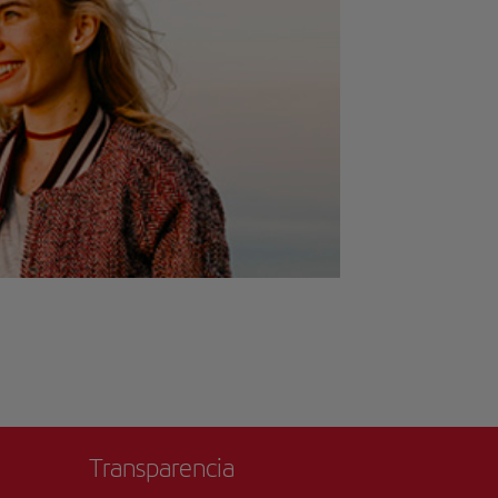
numerosos bares y cafeterías a poca distancia a pie. El
burg queda a 10 minutos a pie. A las parejas les
 un 9.8 para viajes de dos personas.
Transparencia