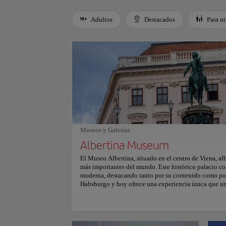
Adultos
Destacados
Para n
Use left and right arrow keys to move between filters. Press
Museos y Galerías
Albertina Museum
El Museo Albertina, situado en el centro de Viena, al
más importantes del mundo. Este histórico palacio co
moderna, destacando tanto por su contenido como por 
Habsburgo y hoy ofrece una experiencia única que une 
Entre sus principales atracciones se encuentran obras
Dürer, Monet y Picasso. Además de su famosa colecci
presenta exposiciones temporales de arte moderno y 
suntuosos salones estatales restaurados al estilo imp