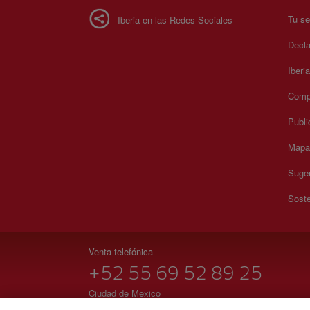
Tu se
Iberia en las Redes Sociales
Decla
Iberi
Compr
Publi
Mapa 
Suger
Soste
Venta telefónica
+52 55 69 52 89 25
Ciudad de Mexico
Lunes a domingo 00:00 - 24:00 horas ( español e inglés