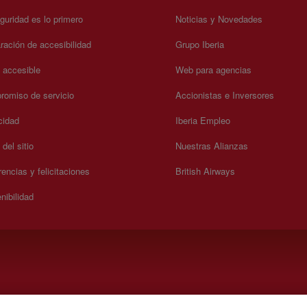
guridad es lo primero
Noticias y Novedades
ración de accesibilidad
Grupo Iberia
a accesible
Web para agencias
omiso de servicio
Accionistas e Inversores
cidad
Iberia Empleo
del sitio
Nuestras Alianzas
encias y felicitaciones
British Airways
nibilidad
).