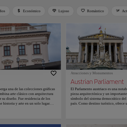
iños
Económico
Lujoso
Romántico
Ac
 Space or Enter to toggle a filter. Press Tab to leave the filter bar.
Atracciones y Monumentos
Austrian Parliament
berga una de las colecciones gráficas
El Parlamento austriaco es una notab
mbina arte clásico con arquitectura
pieza arquitectónica y un importante
su diseño. Fue residencia de los
símbolo del sistema democrático del
historia y arte en un solo lugar.
país. Como destino turístico, ofrece 
 maestras de artistas como Da Vinci,
oportunidad única para explorar la
ón de dibujos y grabados, el museo
historia y la cultura política de Austr
contemporáneo, así como los
El edificio, construido a finales del s
erial. El ambiente del Museo
XIX, es un impresionante ejemplo de