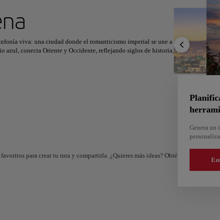
ximo destino
ena
infonía viva: una ciudad donde el romanticismo imperial se une a
 azul, conecta Oriente y Occidente, reflejando siglos de historia,
r
Norteamérica
África
Asia
 Imperial de Hofburg hasta la Catedral de San Esteban, testigos
acios artísticos resuenan con el genio de Mozart, Klimt y
Planific
herrami
ange
y una porción de
Sachertorte
. Desde los carruajes de
hiza con elegancia y serenidad: una ciudad que canta al alma y
Genera un i
personaliza
favoritos para crear tu ruta y compartirla. ¿Quieres más ideas? Obtén un itinerario 
En
And
Almería
e
España