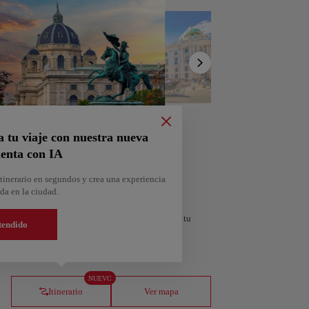
Mostrar
lista
a tu viaje con nuestra nueva
enta con IA
tinerario en segundos y crea una experiencia
da en la ciudad.
personalizado según tus intereses y la duración de tu
tendido
orra
Andorra la Vella
NUEVO
Andorra
Itinerario
Ver mapa