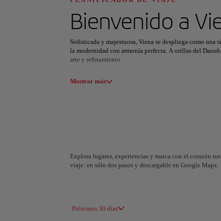
Descubre tu pró
Bienvenido a
Vi
Sofisticada y majestuosa, Viena se despliega como una s
la modernidad con armonía perfecta. A orillas del Danubio
arte y refinamiento.
Todas las áreas
Europa
América del Su
Cada calle revela joyas arquitectónicas, desde el Palacio
Mostrar más
del esplendor austríaco. Museos, salas de concierto y esp
Beethoven, despertando la creatividad en cada rincón.
En sus cafés, el tiempo se detiene entre una cremosa
Mel
caballos hasta las galerías más vanguardistas, Viena hec
permanece en la memoria.
Explora lugares, experiencias y marca con el corazón tus 
viaje: en sólo dos pasos y descargable en Google Maps.
A Coruña
Alicant
España
España
Próximos 30 días