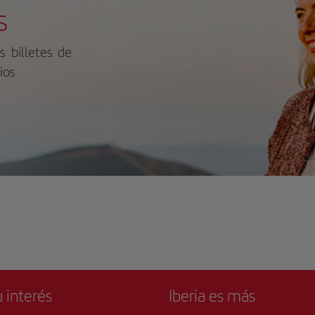
mporal con excelencia artística.
Strasse. Hay varias tiendas de lujo y 
s
de los asientos de terciopelo rojo
centro de convenciones y eventos Hof
ta el sonido de la orquesta afinando,
encanta la ubicación — Le han puesto
a detalle realza el esplendor cultural
s billetes de
a importancia histórica del lugar. Para
 información sobre horarios y
ios
cios, consulta su sitio web oficial.
 interés
Iberia es más