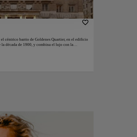
behind Hotel Imperial. Karlsplatz
Underground Station, the State Opera,
and the Kärntner Straße shopping street
can be reached in a 5-minute walk. A las
parejas les encanta la ubicación — Le
han puesto un 9.8 para viajes de dos
personas.
el céntrico barrio de Goldenes Quartier, en el edificio
 la década de 1900, y combina el lujo con la
ón 24 horas, restaurante a la carta y zona de
. Hay WiFi gratuita en todas las zonas del hotel. Las
yatt ofrecen un espacio de 35 m² a 170 m² y disponen
elegante. Combinan una decoración típica vienesa
s modernos. Están equipadas con TV de pantalla
ivado con secador de pelo, artículos de aseo gratuitos
os para comer. El histórico bar brasserie The Bank
nte brasserie y bebidas modernas. El Living Room
e whiskis. El Café am Hof está especializado en café
Lounge sirve meriendas con té. La zona de bienestar
cción de relajantes tratamientos de belleza y
fitness con equipamiento de última generación y
go. El Park Hyatt Vienna alberga una moderna sala
una sala histórica con encanto que ha sido
ipadas con lo último en tecnología. El Park Hyatt se
algunos de los lugares de interés más famosos de
ral de San Esteban o la calle comercial Kärntner