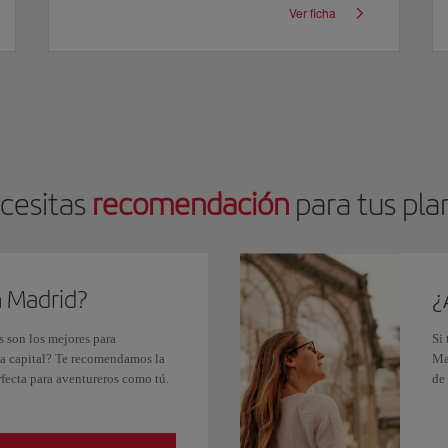
Ver ficha
cesitas
recomendación
para tus pla
 Madrid?
¿
s son los mejores para
Si
la capital? Te recomendamos la
Ma
fecta para aventureros como tú.
de