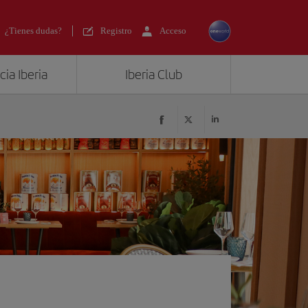
¿Tienes dudas?
Registro
Acceso
ia Iberia
Iberia Club