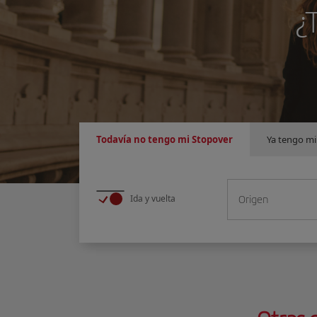
¿
Todavía no tengo mi Stopover
Ya tengo mi
L
Origen
Ida y vuelta