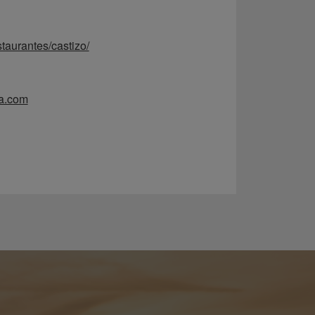
taurantes/castizo/
a.com