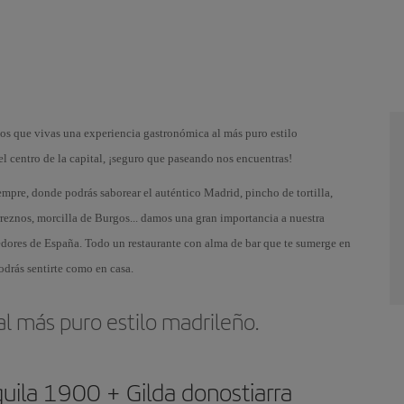
mos que vivas una
experiencia gastronómica
al más puro
estilo
el centro de la capital, ¡seguro que paseando nos encuentras!
iempre, donde podrás saborear el auténtico Madrid,
pincho de tortilla,
rreznos, morcilla de Burgos...
damos una gran importancia a nuestra
edores de España. Todo un restaurante con alma de bar que te sumerge en
odrás sentirte como en casa
.
l más puro estilo madrileño.
uila 1900
+ Gilda
donostiarra