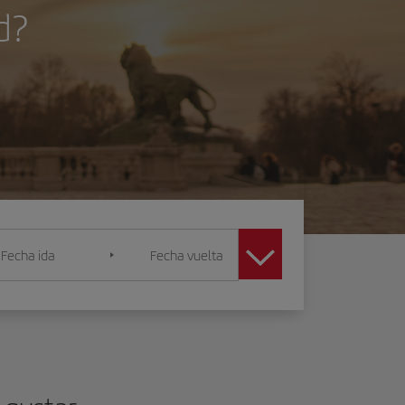
d?
Fecha ida
Fecha vuelta