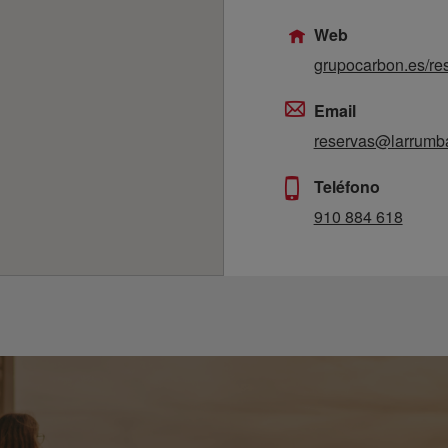
Web
grupocarbon.es/res
Email
reservas@larrumb
Teléfono
910 884 618