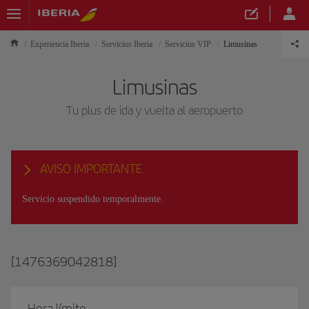
Experiencia Iberia
Servicios Iberia
Servicios VIP
Limusinas
Limusinas
Tu plus de ida y vuelta al aeropuerto
AVISO IMPORTANTE
Servicio suspendido temporalmente.
[1476369042818]
Hora límite