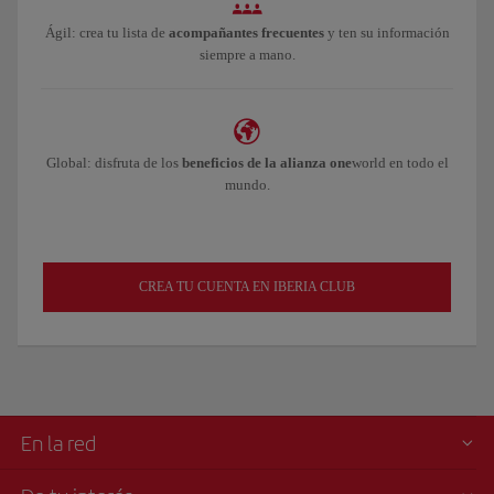
Ágil: crea tu lista de
acompañantes frecuentes
y ten su información
siempre a mano.
Global: disfruta de los
beneficios de la alianza one
world en todo el
mundo.
CREA TU CUENTA EN IBERIA CLUB
En la red