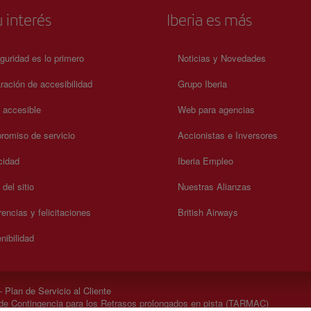
 interés
Iberia es más
guridad es lo primero
Noticias y Novedades
ración de accesibilidad
Grupo Iberia
a accesible
Web para agencias
omiso de servicio
Accionistas e Inversores
cidad
Iberia Empleo
del sitio
Nuestras Alianzas
encias y felicitaciones
British Airways
nibilidad
 Plan de Servicio al Cliente
de Contingencia para los Retrasos prolongados en pista (TARMAC)