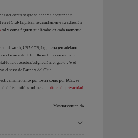
os del contrato que se deberán aceptar para
dad en el Club implican necesariamente su adhesión
b
tal y como figuren publicadas en cada momento
rmondsworth, UB7 0GB, Inglaterra (en adelante
n el marco del Club Iberia Plus consisten en
cluido la obtención/asignación, el gasto y/o el
o el resto de Partners del Club.
spectivamente, tanto por Iberia como por IAGL se
acidad disponibles online en
política de privacidad
Mostrar contenido