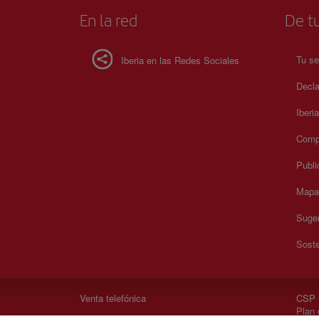
En la red
De tu
Tu se
Iberia en las Redes Sociales
Decla
Iberi
Compr
Publi
Mapa 
Suger
Soste
Venta telefónica
CSP -
Plan 