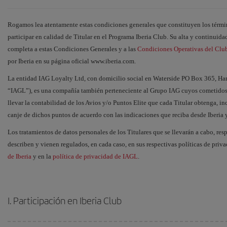
Rogamos lea atentamente estas condiciones generales que constituyen los términ
participar en calidad de Titular en el Programa Iberia Club. Su alta y continui
completa a estas Condiciones Generales y a las
Condiciones Operativas del Clu
por Iberia en su página oficial www.iberia.com.
La entidad IAG Loyalty Ltd, con domicilio social en Waterside PO Box 365, Ha
“IAGL”), es una compañía también perteneciente al Grupo IAG cuyos cometidos e
llevar la contabilidad de los Avios y/o Puntos Elite que cada Titular obtenga, in
canje de dichos puntos de acuerdo con las indicaciones que reciba desde Iberia y/
Los tratamientos de datos personales de los Titulares que se llevarán a cabo, re
describen y vienen regulados, en cada caso, en sus respectivas políticas de priv
de Iberia
y en la
política de privacidad de IAGL
.
I. Participación en Iberia Club