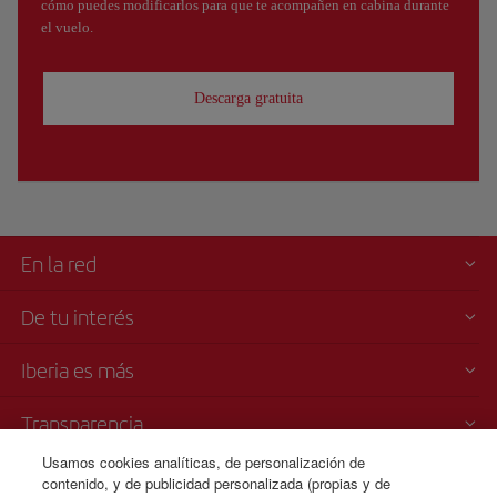
cómo puedes modificarlos para que te acompañen en cabina durante
el vuelo.
Descarga gratuita
En la red
De tu interés
Iberia es más
Transparencia
Usamos cookies analíticas, de personalización de
Venta telefónica
contenido, y de publicidad personalizada (propias y de