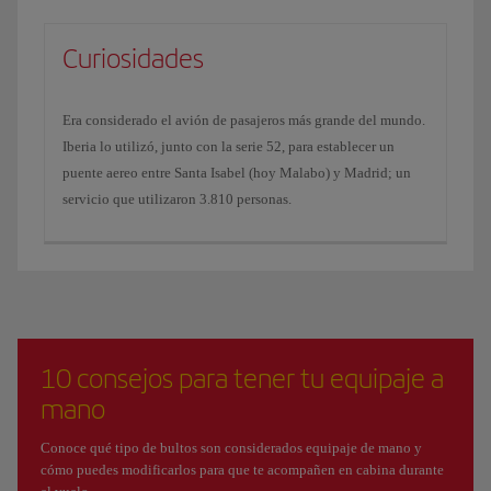
Curiosidades
Era considerado el avión de pasajeros más grande del mundo.
Iberia lo utilizó, junto con la serie 52, para establecer un
puente aereo entre Santa Isabel (hoy Malabo) y Madrid; un
servicio que utilizaron 3.810 personas.
10 consejos para tener tu equipaje a
mano
Conoce qué tipo de bultos son considerados equipaje de mano y
cómo puedes modificarlos para que te acompañen en cabina durante