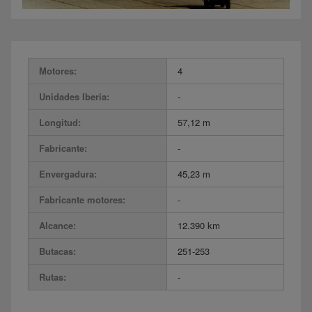
Motores:
4
Unidades Iberia:
-
Longitud:
57,12 m
Fabricante:
-
Envergadura:
45,23 m
Fabricante motores:
-
Alcance:
12.390 km
Butacas:
251-253
Rutas:
-