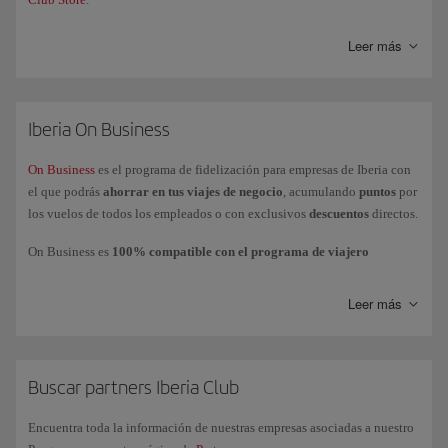
Leer más
Iberia On Business
On Business
es el programa de fidelización para empresas de Iberia con
el que podrás
ahorrar en tus viajes de negocio
, acumulando
puntos
por
los vuelos de todos los empleados o con exclusivos
descuentos
directos.
On Business es
100% compatible con el programa de viajero
frecuente Iberia Club
, lo que permite que la empresa acumule puntos
On Business mientras los empleados acumulan
Avios
en su cuenta o
Leer más
tarjeta personal.
Podrás
utilizar los puntos On Business
para volar con el Grupo Iberia
(Iberia, Iberia Express e Iberia Regional Air Nostrum), British Airways y
American Airlines y realizar mejoras de clases a cabinas superiores con
Buscar partners Iberia Club
Iberia y British Airways.
Encuentra toda la información de nuestras empresas asociadas a nuestro
Si tienes más dudas, consulta nuestra página de
preguntas frecuentes