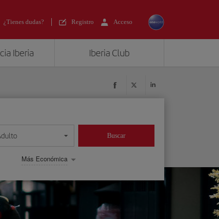
¿Tienes dudas?
Registro
Acceso
ia Iberia
Iberia Club
Adulto
Buscar
Más Económica