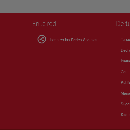
En la red
De tu
Tu se
Iberia en las Redes Sociales
Decla
Iberi
Compr
Publi
Mapa 
Suger
Soste