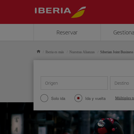
Reservar
Gestiona
Iberia es más
Nuestras Alianzas
Siberian Joint Business
Origen
Destino
Solo ida
Ida y vuelta
Múltiples t