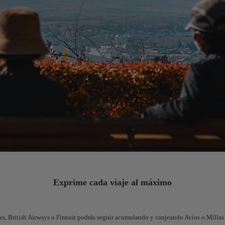
Exprime cada viaje al máximo
nes, British Airways o Finnair podrás seguir acumulando y canjeando Avios o Millas