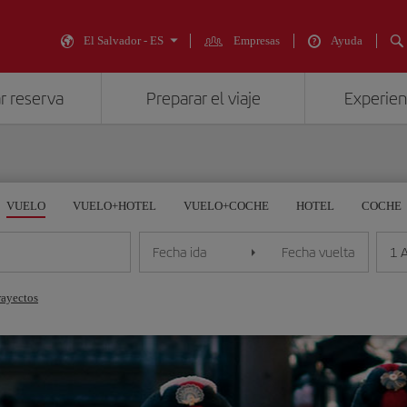
El Salvador - ES
Empresas
Ayuda
r reserva
Preparar el viaje
Experienc
VUELO
VUELO+HOTEL
VUELO+COCHE
HOTEL
COCHE
1 
Fecha ida
Fecha vuelta
rayectos