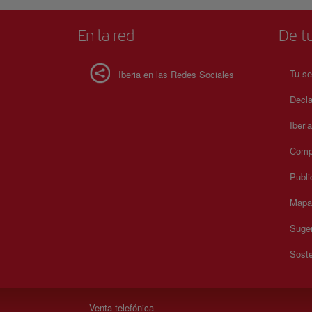
En la red
De tu
Tu se
Iberia en las Redes Sociales
Decla
Iberi
Compr
Publi
Mapa 
Suger
Soste
Venta telefónica