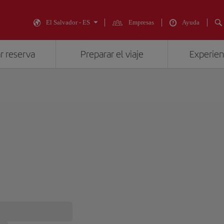
El Salvador - ES
Empresas
Ayuda
r reserva
Preparar el viaje
Experienc