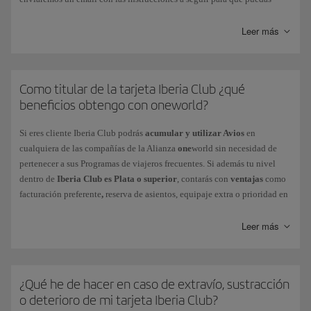
resetear tu contraseña. No olvides que deberás cambiar esta contraseña
en un plazo de 3 horas, y que es conveniente que borres el historial y las
Leer más
contraseñas de tu navegador en Iberia.com antes de realizar todo el
proceso.
En el caso de
Como titular de la tarjeta Iberia Club ¿qué
Contraseña caducada
, deberás seguir las indicaciones que
te proporciona el mismo sistema al introducirlo. Recuerda que deberás
beneficios obtengo con oneworld?
elegir una contraseña diferente. Puedes cambiarla por la que desees
desde el menú Mi Perfil > Configuración de tu cuenta > Seguridad e
Si eres cliente Iberia Club podrás
acumular y utilizar Avios
en
inicio de sesión.
cualquiera de las compañías de la Alianza
one
world sin necesidad de
pertenecer a sus Programas de viajeros frecuentes. Si además tu nivel
Si se ha producido un
bloqueo de tu cuenta
, contacta con nosotros a
dentro de
Iberia Club es Plata o superior
, contarás con
ventajas
como
través de este
formulario
.
facturación preferente
,
reserva de asientos, equipaje extra o prioridad en
las listas de espera, entre otros. Descubre el nivel que te corresponde
La tarjeta Iberia Club no requiere reactivación, ni siquiera en periodos
según tu Iberia Club y comprueba
tus beneficios
al volar en otras
Leer más
de inactividad.
compañías de
one
world.
¿Qué he de hacer en caso de extravío, sustracción
o deterioro de mi tarjeta Iberia Club?