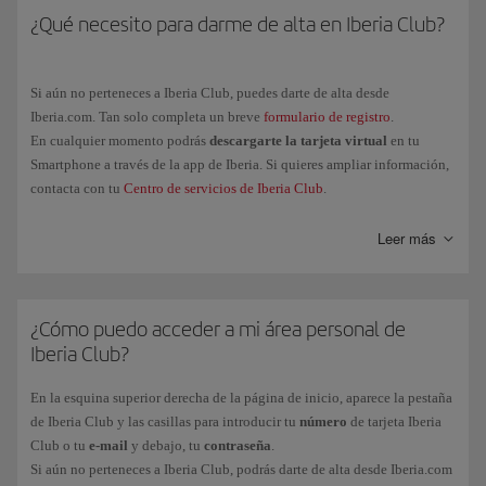
Los Puntos Elite y los Avios asociados al vuelo los acumulará cada
¿Qué necesito para darme de alta en Iberia Club?
Recuerda que la obtención de Puntos Elite por la compra de billetes y
pasajero de manera individual.
servicios adicionales de Iberia o de las aerolíneas asociadas al programa
tienen su propia normativa. La política de obtención de Puntos Elite por
Si aún no perteneces a Iberia Club, puedes darte de alta desde
Avios ganados solo aplica a las compras realizadas a través de las marcas
Iberia.com. Tan solo completa un breve
formulario de registro
.
asociadas al programa.
En cualquier momento podrás
descargarte la tarjeta virtual
en tu
Smartphone a través de la app de Iberia. Si quieres ampliar información,
contacta con tu
Centro de servicios de Iberia Club
.
Leer más
¿Cómo puedo acceder a mi área personal de
Iberia Club?
En la esquina superior derecha de la página de inicio, aparece la pestaña
de Iberia Club y las casillas para introducir tu
número
de tarjeta Iberia
Club o tu
e-mail
y debajo, tu
contraseña
.
Si aún no perteneces a Iberia Club, podrás darte de alta desde Iberia.com