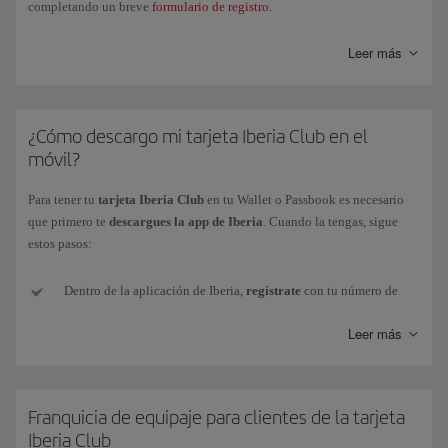
completando un breve
formulario de registro
.
Además, podrás asociar tu perfil Iberia Club a las redes sociales
Leer más
(Facebook y Linkedin) desde la misma pestaña.
¿Cómo descargo mi tarjeta Iberia Club en el
móvil?
Para tener tu
tarjeta Iberia Club
en tu Wallet o Passbook es necesario
que primero te
descargues la app de Iberia
. Cuando la tengas, sigue
estos pasos:
Dentro de la aplicación de Iberia,
regístrate
con tu número de
tarjeta o con tu e-mail y contraseña (si no tienes o no la recuerdas,
Leer más
te podemos enviar una nueva a tu e-mail).
Una vez identificado, debes
acceder
a Mi Iberia Club (esquina
superior derecha).
Franquicia de equipaje para clientes de la tarjeta
Iberia Club