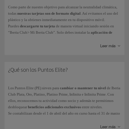
Como parte de nuestro objetivo para alcanzar la neutralidad climática,
todas
nuestras tarjetas son de formato digital
. Así evitamos el uso del
plástico y la obtienes inmediatamente en tu dispositivo móvil.
Puedes
descargarte tu tarjeta
de manera virtual iniciando sesión en
“Iberia Club> Mi Iberia Club”. Solo debes instalar la
aplicación de
Iberia para iPhone o Android
para llevar tu tarjeta en el móvil y
accederás también a funciones como reservas o check-in online.
Leer más
Nuestros clientes Iberia Club Platino, Platino Prime, Infinita o Infinita
Prime pueden contactar con nuestro Servicio de Atención de Iberia Club.
¿Qué son los Puntos Elite?
Los Puntos Elite (PE) sirven para
cambiar o mantener tu nivel
de Iberia
Club Plata, Oro, Platino, Platino Prime, Infinita e Infinita Prime. Con
ellos, reconocemos tu actividad como socio y además te permitimos
desbloquear
beneficios adicionales exclusivos
entre niveles.
Se contabilizan desde el 1 de abril del año en curso hasta el 31 de marzo
del año siguiente. Los PE acumulados durante ese periodo serán los que
determinarán tu nivel Iberia Club.
Leer más