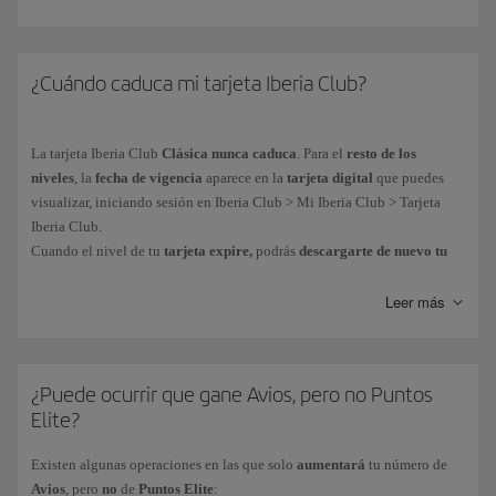
Obtendrás Puntos Elite de las formas siguientes:
Por
euro gastado en vuelos
del Grupo Iberia* y aerolíneas asociadas
¿Cuándo caduca mi tarjeta Iberia Club?
al programa. Mas información sobre la
obtención de Puntos Elite en
vuelos
.
La tarjeta
Iberia Club
Clásica nunca caduca
. Para el
resto de los
Por las
compras efectuadas con las tarjetas de crédito
de nuestros
niveles
, la
fecha de vigencia
aparece en la
tarjeta digital
que puedes
partners financieros. Mas información sobre nuestros
partners
visualizar, iniciando sesión en Iberia Club > Mi Iberia Club > Tarjeta
financieros
.
Iberia Club.
En tu día a día, a través de más de
90 marcas asociadas
al programa.
Cuando el nivel de tu
tarjeta expire,
podrás
descargarte de nuevo tu
tarjeta digital
con la nueva fecha de caducidad y borrando previamente
la que ya ha caducado.
Leer más
Puedes consultar tus Puntos Elite acumulados desde tu área privada Mi
Iberia Club > Avios.
Como parte de nuestro objetivo para alcanzar la neutralidad climática,
Los Puntos Elite
no se pueden comprar, regalar o transferir
y
no
se
todas nuestras tarjetas son de formato digital.
Así evitamos el uso del
obtienen al adquirir
billetes con Avios
.
plástico y la puedes obtener inmediatamente en tu dispositivo móvil.
¿Puede ocurrir que gane Avios, pero no Puntos
Elite?
* El Grupo Iberia está formado por Iberia, Iberia Regional/Air Nostrum e
Iberia Express).
Existen algunas operaciones en las que solo
aumentará
tu número de
Avios
, pero
no
de
Puntos Elite
: