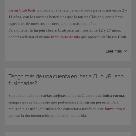
Oro
Iberia Club Kids
te ofrece una tarjeta personalizada
para niños entre 2 y
11 años
, con los mismos beneficios que la tarjeta Clásica y con ofertas
Platino
especiales de nuestros partners para los más pequeños.
Platino Prime
Para obtener la
tarjeta Iberia Club
para tus hijos entre
12 y 17 años
,
Infinita
deberás rellenar el mismo
formulario de alta
que aparece en
Iberia Club
Kids
, necesario al ser menores de edad.
Infinita Prime
Leer más
Y para los peques de la casa (entre
2 y 11 años
),
Iberia Club Kids
, te
ofrece una tarjeta personalizada con las mismas ventajas que el nivel
Tengo más de una cuenta en Iberia Club. ¿Puedo
Clásica y con ofertas especiales de nuestros partners.
fusionarlas?
Para obtener la
tarjeta Iberia Club
para tus hijos entre
12 y 17 años
,
deberás rellenar el mismo formulario de alta que aparece en
Iberia Club
Se pueden fusionar
varias tarjetas
de Iberia Club en una
única cuenta
,
Kids
(necesario al ser menores de edad).
siempre que se demuestre que pertenecen a la
misma persona
. Para
realizar la gestión, el titular debe contactar a través de este
formulario
y
aportar la documentación que le será requerida.