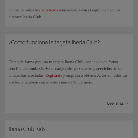
Accede
a
Descargar tarjeta
, justo debajo de la imagen, y así
quedará añadida
a tu Smartphone. Ten en cuenta que para
Consulta todos los
beneficios
relacionados con el equipaje para los
Android
es necesario tener instalado una
aplicación
que
clientes Iberia Club.
almacene
archivos pkpass.
Ya podemos
salir de la app
de Iberia y
acceder a
la app de
¿Cómo funciona la tarjeta Iberia Club?
Wallet
(o app instalada), de manera que puedas mostrar la tarjeta
ante cualquier partner que pueda leer el código QR.
Obtén de forma gratuita tu tarjeta Iberia Club, con la que de forma
Si
cambia tu nivel Iberia Club
, deberás volver a descargarte tu
sencilla,
acumularás Avios canjeables por vuelos y servicios
de las
nueva tarjeta accediendo a tu perfil desde nuestra app.
compañías asociadas.
Regístrate
y empieza a obtener Avios en todos tus
vuelos, y también con nuestros más de 90 partners.
Acumula
Puntos Elite
volando con el Grupo Iberia, Vueling y
compañías de la Alianza oneworld y podrás
acceder a los niveles
Leer más
superiores
de Iberia Club para poder disfrutarás de más ventajas y
beneficios muy exclusivos:
Clásica
Iberia Club Kids
Plata