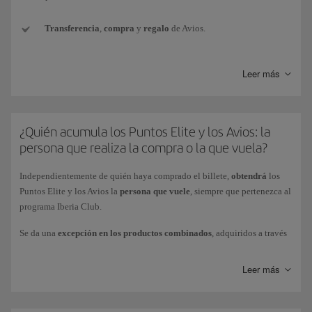
Transferencia
,
compra
y
regalo
de Avios.
Conversión de monedas
de otros programas de fidelización a
Leer más
Avios Iberia Club.
Avios de
paquete de bienvenida
(por ejemplo, al suscribir una
nueva tarjeta de crédito).
¿Quién acumula los Puntos Elite y los Avios: la
persona que realiza la compra o la que vuela?
Avios
promocionales
conseguidos con los Bonus de Iberia Club.
Independientemente de quién haya comprado el billete,
obtendrá
los
Avios
obtenidos como premio
en competiciones o sorteos (por
Puntos Elite y los Avios la
persona que vuele
, siempre que pertenezca al
ganar, o por participar).
programa Iberia Club.
Se da una
excepción en los productos combinados
, adquiridos a través
Avios de
cortesía
como compensación por alguna incidencia.
de Iberia Vacaciones o BA Holidays (paquetes de vacaciones
Vuelo+Coche o Vuelo+Hotel): la persona que realice la compra del
Leer más
Avios obtenidos
a través de vuelos
(como ganar Puntos Elite en
paquete obtendrá la totalidad de los Puntos Elite asociados a dicha
vuelos directamente por la mecánica de gasto).
compra (1 Punto Elite por cada 10 Avios obtenidos). Estos Puntos Elite
solo van asociados a la compra del paquete vacacional.