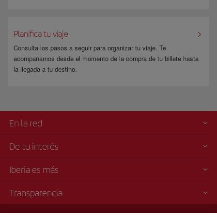
Planifica tu viaje
Consulta los pasos a seguir para organizar tu viaje. Te
acompañamos desde el momento de la compra de tu billete hasta
la llegada a tu destino.
En la red
De tu interés
Iberia es más
Transparencia
Venta telefónica