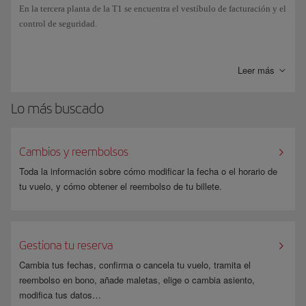
En la tercera planta de la T1 se encuentra el vestíbulo de facturación y el
control de seguridad.
El Corredor Barcelona-Madrid es un espacio exclusivo de la Terminal
para que el
Puente Aéreo
sea más ágil, simple y rápido. Para volar debes
Leer más
acceder a la zona denominada “Corredor Barcelona-Madrid” (con
acceso propio) de la Terminal 1, donde encontrarás los tres mostradores
Lo más buscado
de facturación por si aún no tienes tu tarjeta de embarque o necesitas
facturar equipaje.
Cambios y reembolsos
Toda la información sobre cómo modificar la fecha o el horario de
tu vuelo, y cómo obtener el reembolso de tu billete.
Gestiona tu reserva
Cambia tus fechas, confirma o cancela tu vuelo, tramita el
reembolso en bono, añade maletas, elige o cambia asiento,
modifica tus datos…