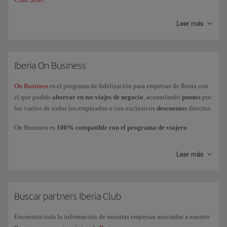
Leer más
Iberia On Business
On Business
es el programa de fidelización para empresas de Iberia con
el que podrás
ahorrar en tus viajes de negocio
, acumulando
puntos
por
los vuelos de todos los empleados o con exclusivos
descuentos
directos.
On Business es
100% compatible con el programa de viajero
frecuente Iberia Club
, lo que permite que la empresa acumule puntos
On Business mientras los empleados acumulan
Avios
en su cuenta o
Leer más
tarjeta personal.
Podrás
utilizar los puntos On Business
para volar con el Grupo Iberia
(Iberia, Iberia Express e Iberia Regional Air Nostrum), British Airways y
American Airlines y realizar mejoras de clases a cabinas superiores con
Buscar partners Iberia Club
Iberia y British Airways.
Encuentra toda la información de nuestras empresas asociadas a nuestro
Si tienes más dudas, consulta nuestra página de
preguntas frecuentes