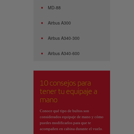
MD-88
Airbus A300
Airbus A340-300
Airbus A340-600
10 consejos para
tener tu equipaje a
mano
Conoce qué tipo de bultos son
considerados equipaje de mano y cómo
puedes modificarlos para que te
acompañen en cabina durante el vuelo.