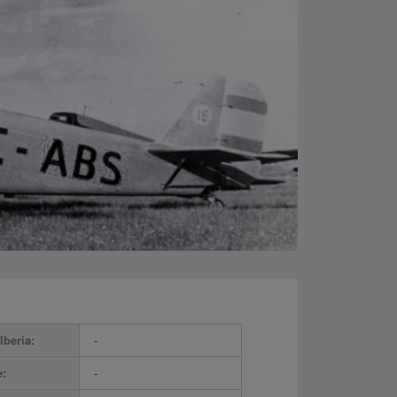
Iberia:
-
e:
-