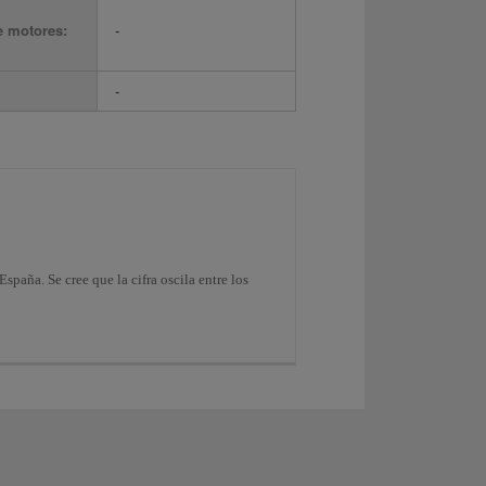
e motores:
-
-
paña. Se cree que la cifra oscila entre los