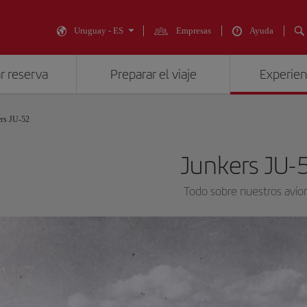
Uruguay - ES
Empresas
Ayuda
r reserva
Preparar el viaje
Experienc
rs JU-52
Junkers JU-
Todo sobre nuestros avio