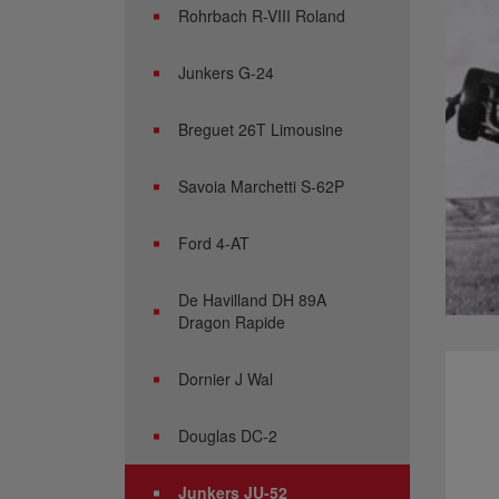
Rohrbach R-VIII Roland
Junkers G-24
Breguet 26T Limousine
Savoia Marchetti S-62P
Ford 4-AT
De Havilland DH 89A
Dragon Rapide
Dornier J Wal
Douglas DC-2
Junkers JU-52