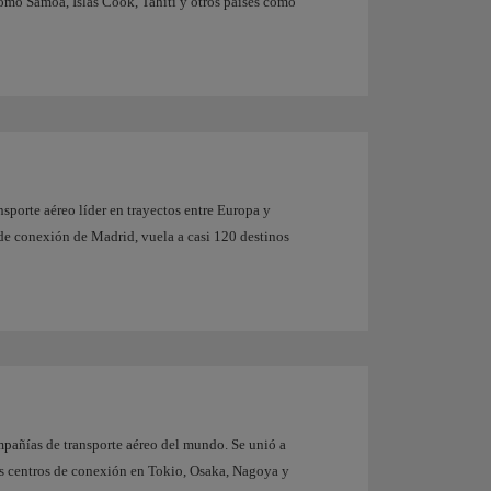
omo Samoa, Islas Cook, Tahití y otros países como
nsporte aéreo líder en trayectos entre Europa y
de conexión de Madrid, vuela a casi 120 destinos
mpañías de transporte aéreo del mundo. Se unió a
es centros de conexión en Tokio, Osaka, Nagoya y