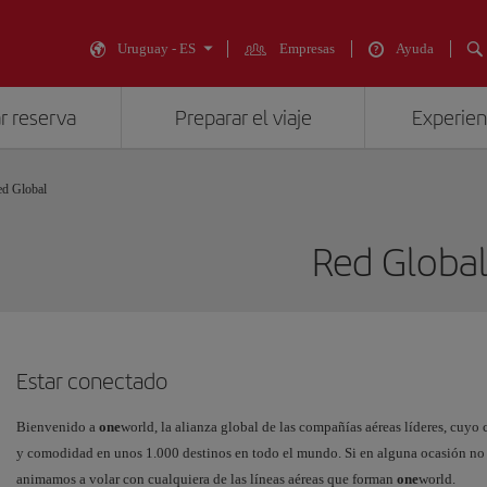
Uruguay - ES
Empresas
Ayuda
r reserva
Preparar el viaje
Experienc
d Global
Red Globa
Estar conectado
Bienvenido a
one
world, la alianza global de las compañías aéreas líderes, cuyo
y comodidad en unos 1.000 destinos en todo el mundo. Si en alguna ocasión no pu
animamos a volar con cualquiera de las líneas aéreas que forman
one
world.