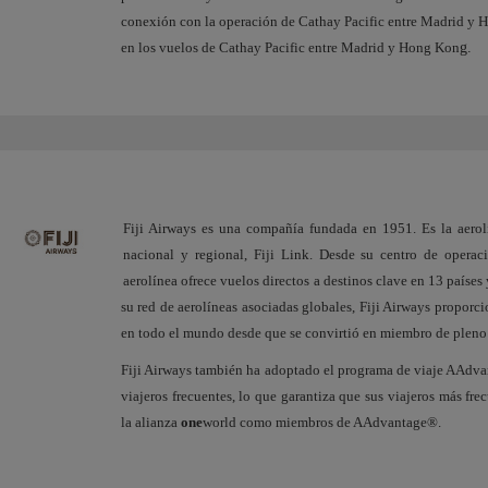
conexión con la operación de Cathay Pacific entre Madrid y Ho
en los vuelos de Cathay Pacific entre Madrid y Hong Kon
g.
Fiji Airways es una compañía fundada en 1951. Es la aerolí
nacional y regional, Fiji Link. Desde su centro de operac
aerolínea ofrece vuelos directos a destinos clave en 13 países 
su red de aerolíneas asociadas globales, Fiji Airways proporc
en todo el mundo desde que se convirtió en miembro de pleno
Fiji Airways también ha adoptado el programa de viaje AAdv
viajeros frecuentes, lo que garantiza que sus viajeros más fre
la alianza
one
world como miembros de AAdvantage®.