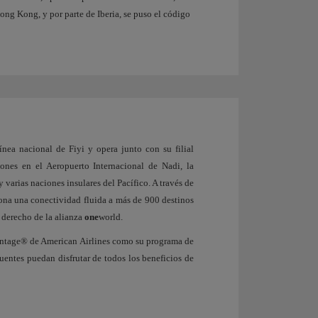
ng Kong, y por parte de Iberia, se puso el código
nea nacional de Fiyi y opera junto con su filial
iones en el Aeropuerto Internacional de Nadi, la
y varias naciones insulares del Pacífico. A través de
iona una conectividad fluida a más de 900 destinos
 derecho de la alianza
one
world.
antage® de American Airlines como su programa de
cuentes puedan disfrutar de todos los beneficios de