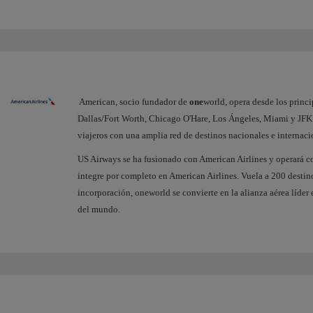
American, socio fundador de
one
world, opera desde los princ
Dallas/Fort Worth, Chicago O'Hare, Los Ángeles, Miami y JFK
viajeros con una amplia red de destinos nacionales e internaci
US Airways se ha fusionado con American Airlines y operará co
integre por completo en American Airlines. Vuela a 200 destin
incorporación, oneworld se convierte en la alianza aérea líde
del mundo.