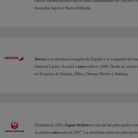
vuelos internacionales hacia otras comunidades del Pacífico c
Australia, Japón o Nueva Zelanda.
Iberia
es la aerolínea insignia de España y la compañía de tra
América Latina. Se unió a
one
world en 1999. Desde su centro 
en 45 países de Europa, África, Oriente Medio y América.
Fundada en 1951,
Japan Airlines
es una de las principales co
la alianza
one
world en 2007. La aerolínea tiene sus principal