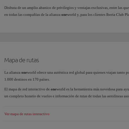
Disfruta de un amplio abanico de privilegios y ventajas exclusivas, entre las qu
en todas las compañías de la alianza
one
world y, para los clientes Iberia Club Pl
Mapa de rutas
La alianza
one
world ofrece una auténtica red global para quienes viajan tanto p
1.000 destinos en 170 países.
El mapa de red interactivo de
one
world es la herramienta más novedosa para ayud
un completo horario de vuelos e información de rutas de todas las aerolíneas as
Ver mapa de rutas interactivo