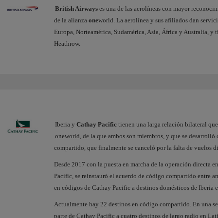
British Airways
es una de las aerolíneas con mayor reconoci
de la alianza
one
world. La aerolínea y sus afiliados dan servic
Europa, Norteamérica, Sudamérica, Asia, África y Australia, y 
Heathrow.
Iberia y
Cathay Pacific
tienen una larga relación bilateral qu
oneworld, de la que ambos son miembros, y que se desarrolló
compartido, que finalmente se canceló por la falta de vuelos 
Desde 2017 con la puesta en marcha de la operación directa 
Pacific, se reinstauró el acuerdo de código compartido entre 
en códigos de Cathay Pacific a destinos domésticos de Iberia
Actualmente hay 22 destinos en código compartido. En una se
parte de Cathay Pacific a cuatro destinos de largo radio en La