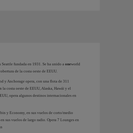
 Seattle fundada en 1931. Se ha unido a
one
world
cobertura de la costa oeste de EEUU.
and y Anchorage opera, con una flota de 311
n la costa oeste de EEUU, Alaska, Hawái y el
EUU, opera algunos destinos internacionales en
abin y Economy, en sus vuelos de corto/medio
 en sus vuelos de largo radio. Opera 7 Lounges en
an