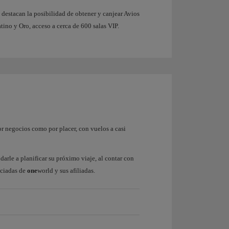
e destacan la posibilidad de obtener y canjear Avios
atino y Oro, acceso a cerca de 600 salas VIP.
or negocios como por placer, con vuelos a casi
arle a planificar su próximo viaje, al contar con
ociadas de
one
world y sus afiliadas.