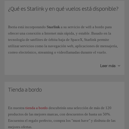
Además, en nuestros A350 de Nueva Generación, tienes la posibilidad
¿Qué es Starlink y en qué vuelos está disponible?
de conectar tus propios auriculares inalámbricos a través de bluetooth
para poder disfrutar del
entretenimiento
en nuestras nuevas pantallas
táctiles 4K.
Iberia está incorporando
Starlink
a su servicio de wifi a bordo para
ofrecer una conexión a Internet más rápida, y estable. Basado en la
tecnología de satélites de órbita baja de SpaceX, Starlink permite
utilizar servicios como la navegación web, aplicaciones de mensajería,
correo electrónico, streaming o videollamadas durante el vuelo.
Actualmente,
Starlink solo está disponible en un número limitado de
Leer más
aviones de Iberia
, por lo que no todos los vuelos disponen de este
servicio. La instalación se ampliará progresivamente al resto de la flota.
Puedes consultar cómo conectarte, las condiciones del servicio y toda la
Tienda a bordo
información en
la página de Starlink
.
En nuestra
tienda a bordo
descubrirás una selección de más de 120
productos de las mejores marcas, con descuentos de hasta un 50%.
Encuentra el regalo perfecto, compra los "must have" y disfruta de las
mejores ofertas.