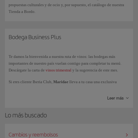
intenta vestir ropa cómoda y poco ajustada.
propuestas culturales y de ocio y, por supuesto, el catálogo de nuestra
Tienda a Bordo.
Bodega Business Plus
Te damos la bienvenida a nuestra ruta de vinos: las bodegas más
importantes de nuestro país vuelan contigo para completar tu menú.
Descárgate la carta de
vinos trimestral
y la sugerencia de este mes.
Si eres cliente Iberia Club,
Maridae
lleva a tu casa una exclusiva
selección de vinos, reservada a nuestra Busines Class y a las Salas VIP.
Enviamos tus pedidos a España, Portugal, Francia, Italia y Alemania.
Leer más
Lo más buscado
Cambios y reembolsos