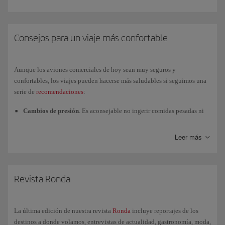
Consejos para un viaje más confortable
Aunque los aviones comerciales de hoy sean muy seguros y
confortables, los viajes pueden hacerse más saludables si seguimos una
serie de
recomendaciones
:
Cambios de presión
. Es aconsejable no ingerir comidas pesadas ni
flatulentas ya desde la víspera del vuelo. Nuestros menús a bordo no
incorporan esos ingredientes desaconsejados.
Leer más
Humedad
. El hecho de que la humedad relativa en cabina sea más
baja de lo habitual puede provocar cierta deshidratación. Intenta
evitar el café y el alcohol desde el día antes del viaje e incrementa el
Revista Ronda
consumo de líquidos durante el vuelo.
Espacio y movimiento
. El espacio disponible en el avión es
limitado y el movimiento es reducido. No coloques los bultos de
La última edición de nuestra revista
Ronda
incluye reportajes de los
mano de modo que impidan el libre movimiento de las piernas e
destinos a donde volamos, entrevistas de actualidad, gastronomía, moda,