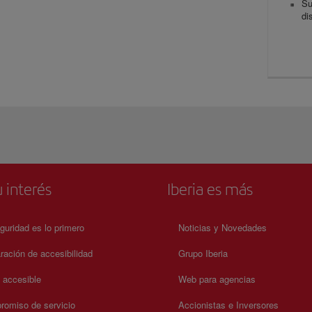
Su
di
 interés
Iberia es más
guridad es lo primero
Noticias y Novedades
ración de accesibilidad
Grupo Iberia
a accesible
Web para agencias
omiso de servicio
Accionistas e Inversores