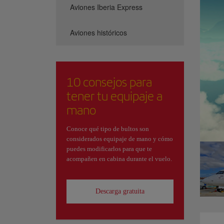
Aviones Iberia Express
Aviones históricos
10 consejos para
tener tu equipaje a
mano
Conoce qué tipo de bultos son
considerados equipaje de mano y cómo
puedes modificarlos para que te
acompañen en cabina durante el vuelo.
Descarga gratuita