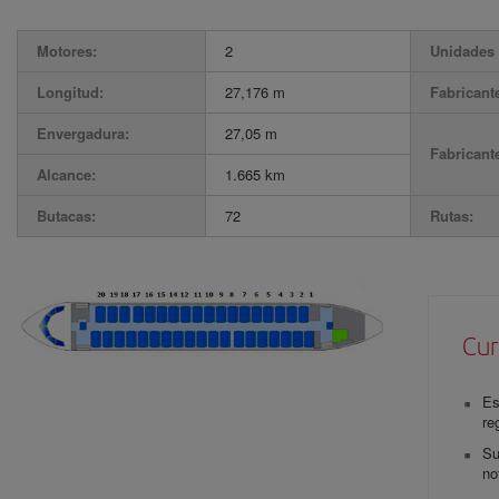
Motores:
2
Unidades 
Longitud:
27,176 m
Fabricant
Envergadura:
27,05 m
Fabricant
Alcance:
1.665 km
Butacas:
72
Rutas:
Cur
Es
re
S
no