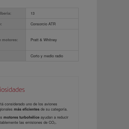
Iberia:
13
e:
Consorcio ATR
e motores:
Pratt & Whitney
Corto y medio radio
iosidades
tá considerado uno de los aviones
gionales
más eficientes
de su categoría.
us
motores turbohélice
ayudan a reducir
tablemente las emisiones de CO₂.