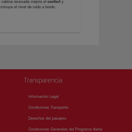
 cabina renovada mejora el
confort
y
sminuye el nivel de ruido a bordo.
Transparencia
Información Legal
Condiciones Transporte
Derechos del pasajero
Condiciones Generales del Programa Iberia