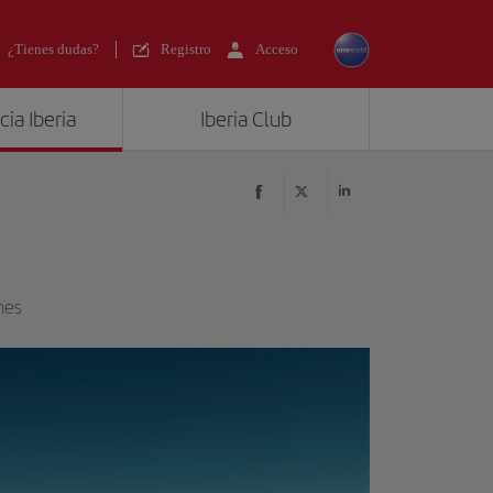
¿Tienes dudas?
Registro
Acceso
ia Iberia
Iberia Club
nes