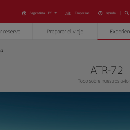
Argentina - ES
Empresas
Ayuda
r reserva
Preparar el viaje
Experienc
72
ATR-72
Todo sobre nuestros avio