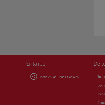
En la red
De tu
Tu se
Iberia en las Redes Sociales
Decla
Iberi
Compr