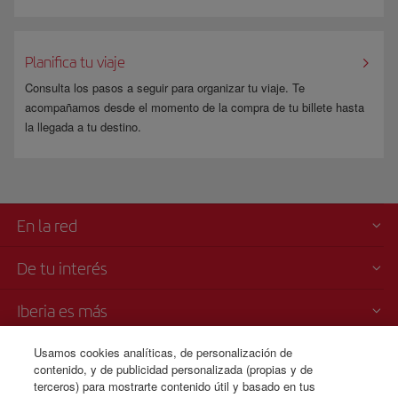
Planifica tu viaje
Consulta los pasos a seguir para organizar tu viaje. Te
acompañamos desde el momento de la compra de tu billete hasta
la llegada a tu destino.
En la red
De tu interés
Iberia es más
Usamos cookies analíticas, de personalización de
Transparencia
contenido, y de publicidad personalizada (propias y de
terceros) para mostrarte contenido útil y basado en tus
Venta telefónica de billetes