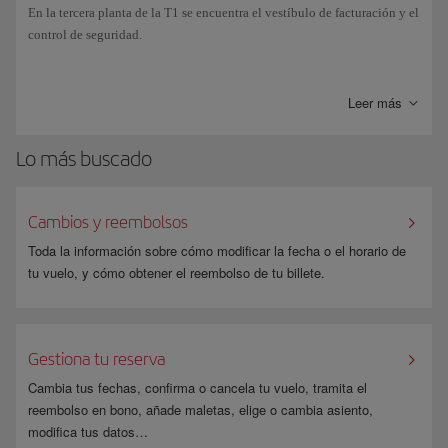
En la tercera planta de la T1 se encuentra el vestíbulo de facturación y el
control de seguridad.
El Corredor Barcelona-Madrid es un espacio exclusivo de la Terminal
para que el
Puente Aéreo
sea más ágil, simple y rápido. Para volar debes
Leer más
acceder a la zona denominada “Corredor Barcelona-Madrid” (con
acceso propio) de la Terminal 1, donde encontrarás los tres mostradores
Lo más buscado
de facturación por si aún no tienes tu tarjeta de embarque o necesitas
facturar equipaje.
Cambios y reembolsos
Toda la información sobre cómo modificar la fecha o el horario de
tu vuelo, y cómo obtener el reembolso de tu billete.
Gestiona tu reserva
Cambia tus fechas, confirma o cancela tu vuelo, tramita el
reembolso en bono, añade maletas, elige o cambia asiento,
modifica tus datos…