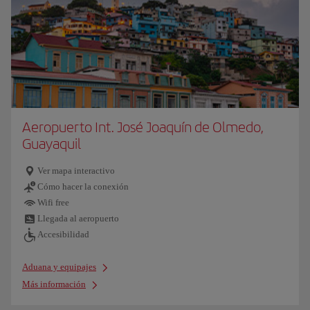
Aeropuerto Int. José Joaquín de Olmedo,
Guayaquil
Ver mapa interactivo
Cómo hacer la conexión
Wifi free
Llegada al aeropuerto
Accesibilidad
Aduana y equipajes
Más información