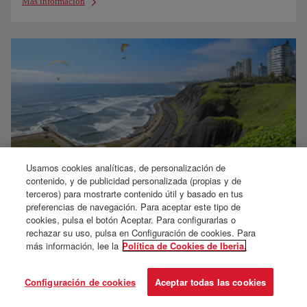
Más información
Usamos cookies analíticas, de personalización de
contenido, y de publicidad personalizada (propias y de
terceros) para mostrarte contenido útil y basado en tus
Nuevo Aeropuerto Int. Jorge Chávez, Lima
preferencias de navegación. Para aceptar este tipo de
cookies, pulsa el botón Aceptar. Para configurarlas o
Ver mapa interactivo
rechazar su uso, pulsa en Configuración de cookies. Para
Cómo hacer la conexión
más información, lee la
Política de Cookies de Iberia.
Wifi free
Llegada al aeropuerto
Configuración de cookies
Aceptar todas las cookies
Accesibilidad