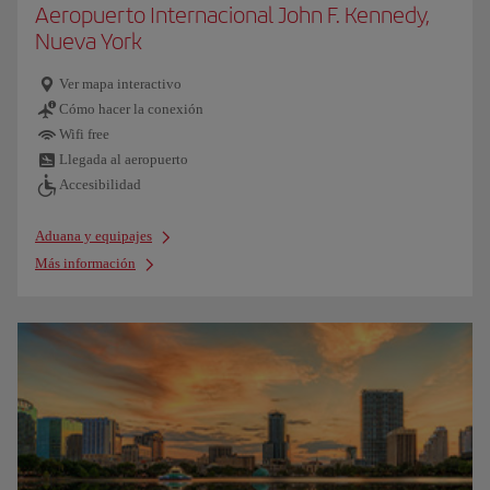
Aeropuerto Internacional John F. Kennedy,
Nueva York
Ver mapa interactivo
Cómo hacer la conexión
Wifi free
Llegada al aeropuerto
Accesibilidad
Aduana y equipajes
Más información