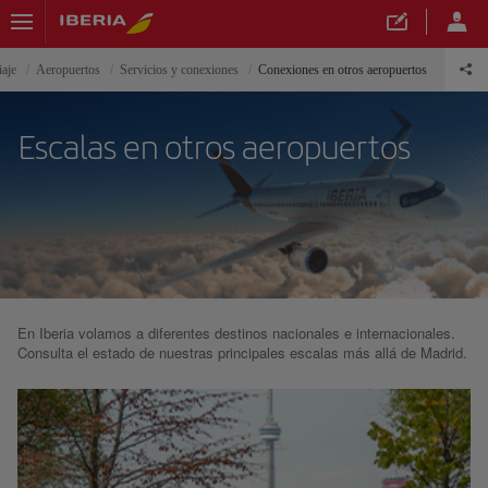
iaje
Aeropuertos
Servicios y conexiones
Conexiones en otros aeropuertos
Escalas en otros aeropuertos
En Iberia volamos a diferentes destinos nacionales e internacionales.
Consulta el estado de nuestras principales escalas más allá de Madrid.