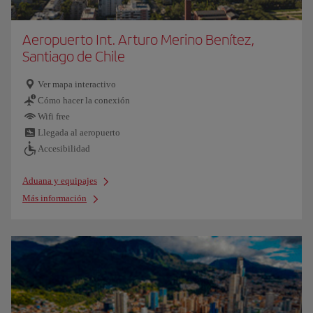
Aeropuerto Int. Arturo Merino Benítez,
Santiago de Chile
Ver mapa interactivo
Cómo hacer la conexión
Wifi free
Llegada al aeropuerto
Accesibilidad
Aduana y equipajes
Más información