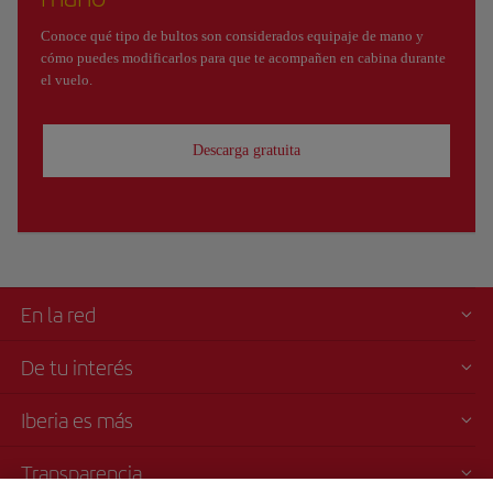
Conoce qué tipo de bultos son considerados equipaje de mano y
cómo puedes modificarlos para que te acompañen en cabina durante
el vuelo.
Descarga gratuita
En la red
De tu interés
Iberia es más
Transparencia