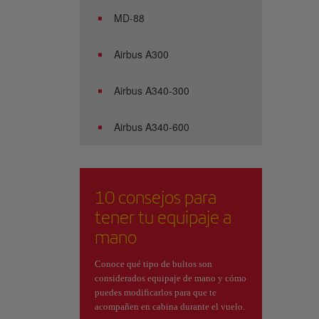
MD-88
Airbus A300
Airbus A340-300
Airbus A340-600
10 consejos para
tener tu equipaje a
mano
Conoce qué tipo de bultos son
considerados equipaje de mano y cómo
puedes modificarlos para que te
acompañen en cabina durante el vuelo.