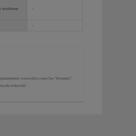
e motores:
-
-
popularmente conocidos como los "Jeromies",
escala reducida".