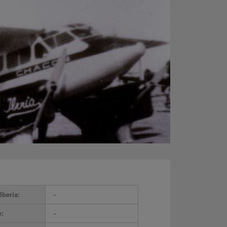
Iberia:
-
e:
-