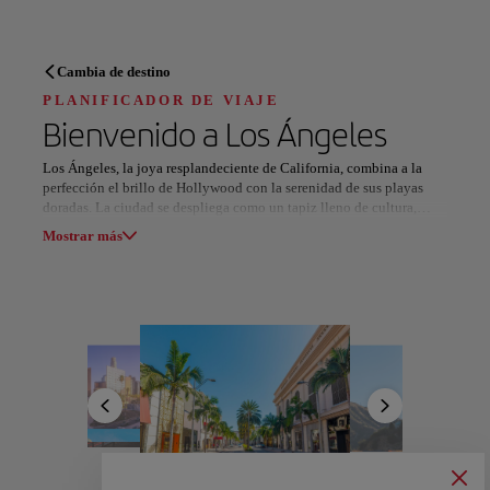
PLANIFICADOR DE VIAJE
Cambia de destino
Descubre tu próximo destino
PLANIFICADOR DE VIAJE
Bienvenido a
Los Ángeles
Los Ángeles, la joya resplandeciente de California, combina a la
perfección el brillo de Hollywood con la serenidad de sus playas
doradas. La ciudad se despliega como un tapiz lleno de cultura,
Nuestros destinos
entretenimiento y paisajes que quitan el aliento. Desde el icónico
Mostrar lista
Mostrar más
letrero de Hollywood hasta las tranquilas aguas de Santa Mónica,
cada rincón de esta metrópolis es un reflejo de sueños realizados y
aventuras por vivir.
Todas las áreas
Europa
América del Sur
Norteaméri
Beverly Hills, con sus boutiques de lujo y el encanto de las
celebridades, invita a disfrutar del glamour de la ciudad, mientras
que la vibrante Venice Beach ofrece una explosión de arte, cultura y
ambiente relajado. Los viajeros también pueden deleitarse con una
oferta gastronómica que va desde los sabores únicos de los camiones
de comida hasta las exquisitas opciones de restaurantes Michelin.
Los Ángeles también se luce con su impresionante oferta cultural,
como el Getty Center, que invita a sumergirse en siglos de historia a