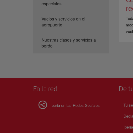
especiales
r
Tod
Vuelos y servicios en el
aeropuerto
modi
vuel
Nuestras clases y servicios a
bordo
En la red
De tu
Tu se
Iberia en las Redes Sociales
Decla
Iberi