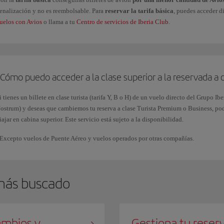
enalización y no es reembolsable. Para
reservar la tarifa básica
, puedes acceder d
uelos con Avios
o llama a tu
Centro de servicios de Iberia Club
.
Cómo puedo acceder a la clase superior a la reservada a 
i tienes un billete en clase turista (tarifa Y, B o H) de un vuelo directo del Grupo Ib
ostrum) y deseas que cambiemos tu reserva a clase Turista Premium o Business, po
iajar en cabina superior. Este servicio está sujeto a la disponibilidad.
Excepto vuelos de Puente Aéreo y vuelos operados por otras compañías.
más buscado
mbios y
Gestiona tu reser