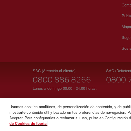
Compr
Publi
Mapa 
Suger
Soste
SAC (Atención al cliente)
SAC (Deficient
0800 886 8266
0800 
Lunes a domingo 00:00 - 24:00 horas.
Usamos cookies analíticas, de personalización de contenido, y de publi
mostrarte contenido útil y basado en tus preferencias de navegación. Pa
© Iberia 2026
Aceptar. Para configurarlas o rechazar su uso, pulsa en Configuración 
de Cookies de Iberia.