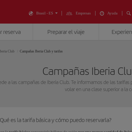
Brasil - ES
Empresas
Ayuda
r reserva
Preparar el viaje
Experienc
Iberia Club
Campañas Iberia Club y tarifas
Campañas Iberia Club
de a las campañas de Iberia Club. Te informamos de las tarifas 
volar en una clase superior a la 
Qué es la tarifa básica y cómo puedo reservarla?
on la
tarifa básica
conseguirás billetes de avión
por una menor cantidad de Avio