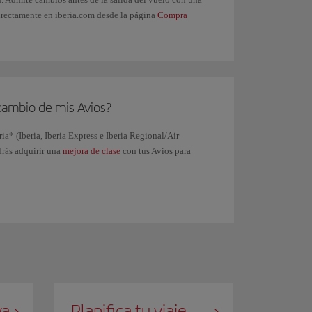
irectamente en iberia.com desde la página
Compra
cambio de mis Avios?
eria* (Iberia, Iberia Express e Iberia Regional/Air
drás adquirir una
mejora de clase
con tus Avios para
va
Planifica tu viaje