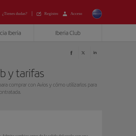
¿Tienes dudas?
Registro
Acceso
ia Iberia
Iberia Club
 y tarifas
para comprar con Avios y cómo utilizarlos para
contratada.
s
. Admite cambios antes de la salida del vuelo con una