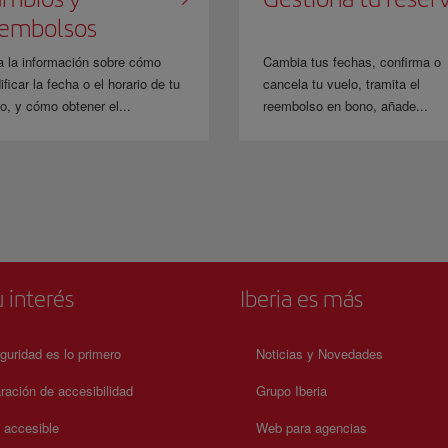
eembolsos
a la información sobre cómo
Cambia tus fechas, confirma o
ficar la fecha o el horario de tu
cancela tu vuelo, tramita el
o, y cómo obtener el...
reembolso en bono, añade...
 interés
Iberia es más
guridad es lo primero
Noticias y Novedades
ración de accesibilidad
Grupo Iberia
a accesible
Web para agencias