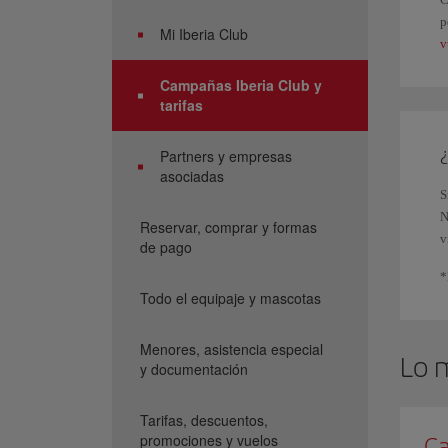
p
Mi Iberia Club
v
Campañas Iberia Club y
tarifas
¿
Partners y empresas
asociadas
S
N
Reservar, comprar y formas
v
de pago
*
Todo el equipaje y mascotas
Menores, asistencia especial
Lo 
y documentación
Tarifas, descuentos,
promociones y vuelos
Ca