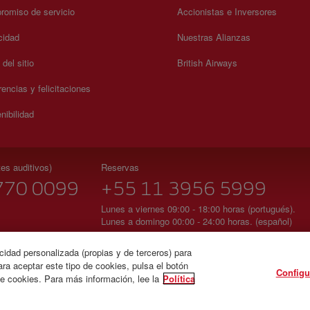
omiso de servicio
Accionistas e Inversores
cidad
Nuestras Alianzas
del sitio
British Airways
encias y felicitaciones
nibilidad
es auditivos)
Reservas
770 0099
+55 11 3956 5999
Lunes a viernes 09:00 - 18:00 horas (portugués).
Lunes a domingo 00:00 - 24:00 horas. (español)
Agencia Nacional de Aviación Civil - Brasil
cidad personalizada (propias y de terceros) para
ra aceptar este tipo de cookies, pulsa el botón
Configu
de cookies. Para más información, lee la
Política